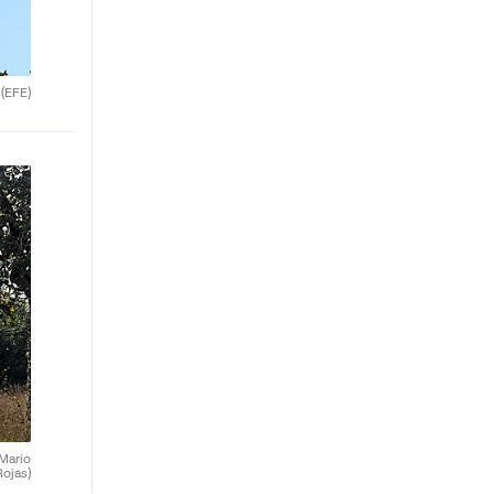
.
(EFE)
(Mario
Rojas)