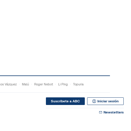
os Vázquez
Malú
Roger Nebot
Li Ping
Topuria
Suscribete a ABC
Iniciar sesión
Newsletters