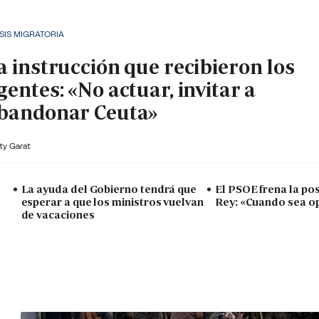
SIS MIGRATORIA
a instrucción que recibieron los
gentes: «No actuar, invitar a
bandonar Ceuta»
ty Garat
La ayuda del Gobierno tendrá que
El PSOE frena la posi
esperar a que los ministros vuelvan
Rey: «Cuando sea o
de vacaciones