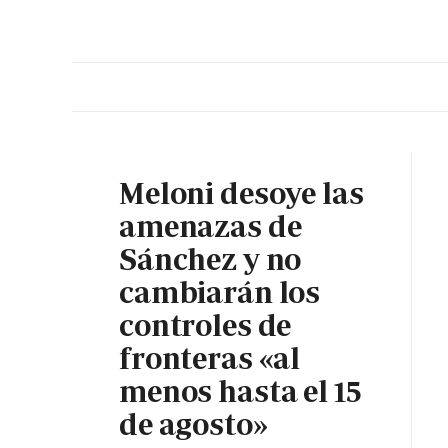
PORTADA
OPINIÓN
ESPAÑA
MADRID
INTE
Meloni desoye las
amenazas de
Sánchez y no
cambiarán los
controles de
fronteras «al
menos hasta el 15
de agosto»