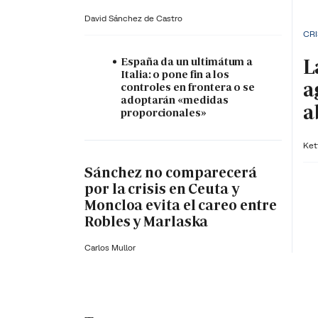
David Sánchez de Castro
CRI
L
España da un ultimátum a
Italia: o pone fin a los
a
controles en frontera o se
adoptarán «medidas
a
proporcionales»
Ket
Sánchez no comparecerá
por la crisis en Ceuta y
Moncloa evita el careo entre
Robles y Marlaska
Carlos Mullor