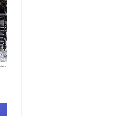
uters)