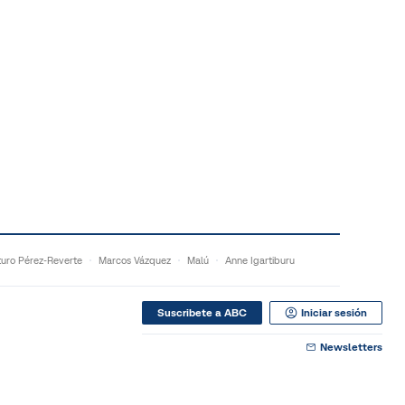
turo Pérez-Reverte
Marcos Vázquez
Malú
Anne Igartiburu
Suscribete a ABC
Iniciar sesión
Newsletters