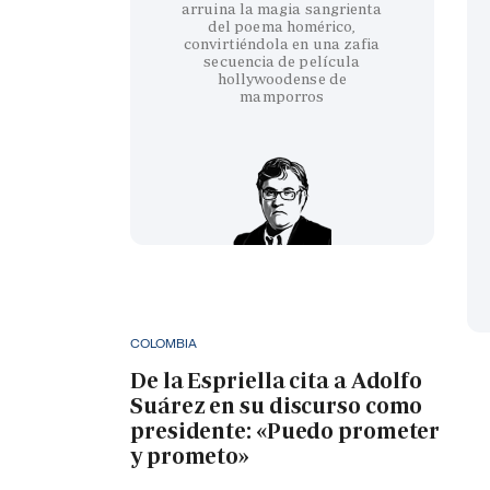
arruina la magia sangrienta
del poema homérico,
convirtiéndola en una zafia
secuencia de película
hollywoodense de
mamporros
COLOMBIA
De la Espriella cita a Adolfo
Suárez en su discurso como
presidente: «Puedo prometer
y prometo»