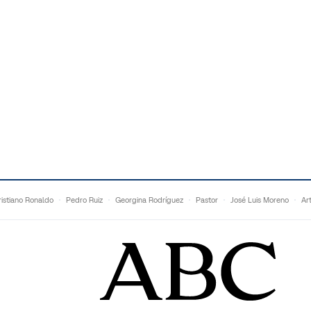
istiano Ronaldo
Pedro Ruiz
Georgina Rodríguez
Pastor
José Luis Moreno
Ar
Francesc Torralba
Topuria