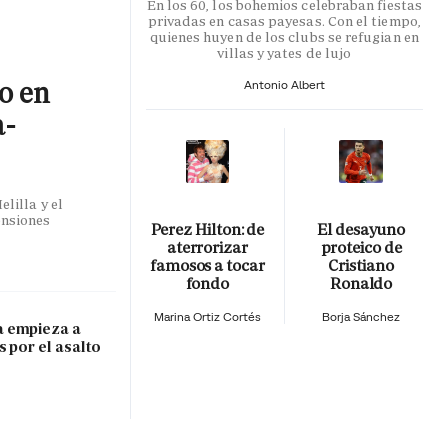
En los 60, los bohemios celebraban fiestas
privadas en casas payesas. Con el tiempo,
quienes huyen de los clubs se refugian en
villas y yates de lujo
co en
Antonio Albert
a-
lilla y el
ensiones
Perez Hilton: de
El desayuno
aterrorizar
proteico de
famosos a tocar
Cristiano
fondo
Ronaldo
Marina Ortiz Cortés
Borja Sánchez
 empieza a
s por el asalto