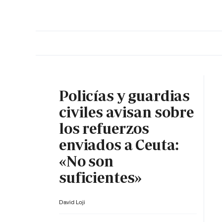
PORTADA
OPINIÓN
ESPAÑA
MADRID
INTE
Policías y guardias
civiles avisan sobre
los refuerzos
enviados a Ceuta:
«No son
suficientes»
David Loji