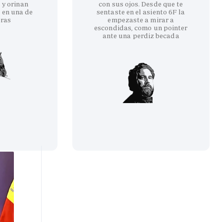
 y orinan
con sus ojos. Desde que te
 en una de
sentaste en el asiento 6F la
eras
empezaste a mirar a
escondidas, como un pointer
ante una perdiz becada