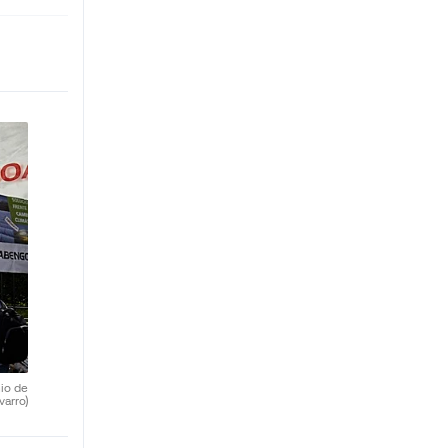
nio de
varro)