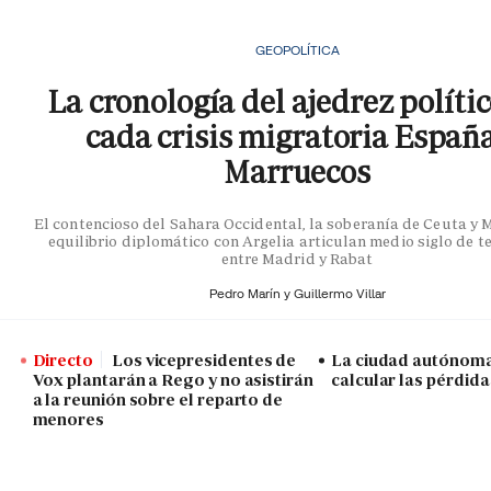
GEOPOLÍTICA
La cronología del ajedrez políti
cada crisis migratoria Españ
Marruecos
El contencioso del Sahara Occidental, la soberanía de Ceuta y Me
equilibrio diplomático con Argelia articulan medio siglo de t
entre Madrid y Rabat
Pedro Marín y
Guillermo Villar
Directo
Los vicepresidentes de
La ciudad autónoma
Vox plantarán a Rego y no asistirán
calcular las pérdida
a la reunión sobre el reparto de
menores