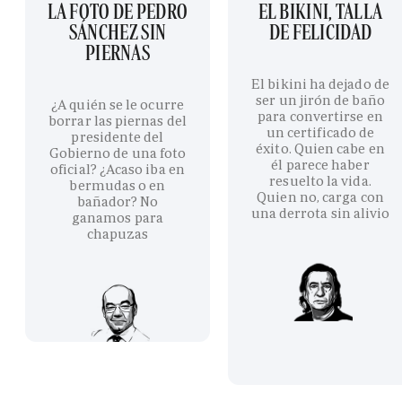
LA FOTO DE PEDRO
EL BIKINI, TALLA
SÁNCHEZ SIN
DE FELICIDAD
PIERNAS
El bikini ha dejado de
ser un jirón de baño
¿A quién se le ocurre
para convertirse en
borrar las piernas del
un certificado de
presidente del
éxito. Quien cabe en
Gobierno de una foto
él parece haber
oficial? ¿Acaso iba en
resuelto la vida.
bermudas o en
Quien no, carga con
bañador? No
una derrota sin alivio
ganamos para
chapuzas