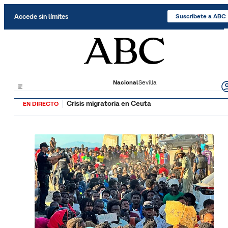
Saltar al contenido
Accede sin límites
Suscríbete a ABC
Nacional
Sevilla
Crisis migratoria en Ceuta
EN DIRECTO