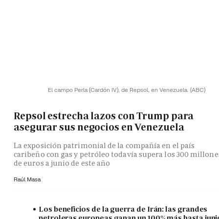
El campo Perla (Cardón IV), de Repsol, en Venezuela.
(ABC)
Repsol estrecha lazos con Trump para
asegurar sus negocios en Venezuela
La exposición patrimonial de la compañía en el país
caribeño con gas y petróleo todavía supera los 300 millone
de euros a junio de este año
Raúl Masa
Los beneficios de la guerra de Irán: las grandes
petroleras europeas ganan un 100% más hasta juni