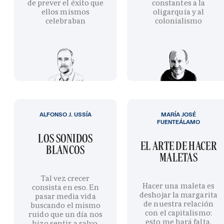
de prever el éxito que
constantes a la
ellos mismos
oligarquía y al
celebraban
colonialismo
ALFONSO J. USSÍA
MARÍA JOSÉ
FUENTEÁLAMO
LOS SONIDOS
EL ARTE DE HACER
BLANCOS
MALETAS
Tal vez crecer
Hacer una maleta es
consista en eso. En
deshojar la margarita
pasar media vida
de nuestra relación
buscando el mismo
con el capitalismo:
ruido que un día nos
esto me hará falta,
hizo sentir a salvo.