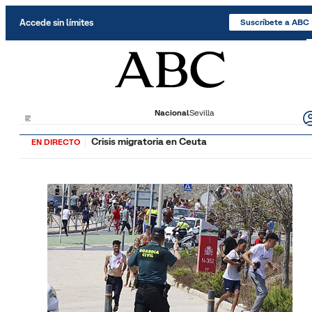
Saltar al contenido
Accede sin límites
Suscríbete a ABC
Nacional
Sevilla
Crisis migratoria en Ceuta
EN DIRECTO