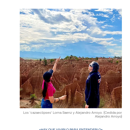
Los 'cazaeclipses' Lorna Saenz y Alejandro Arroyo.
(Cedida por
Alejandro Arroyo)
«HAY QUE VIVIRLO PARA ENTENDERLO»