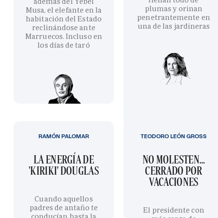
además del Yebel
plumas y orinan
Musa, el elefante en la
penetrantemente en
habitación del Estado
una de las jardineras
reclinándose ante
Marruecos. Incluso en
los días de taró
RAMÓN PALOMAR
TEODORO LEÓN GROSS
LA ENERGÍA DE
NO MOLESTEN…
'KIRIKI' DOUGLAS
CERRADO POR
VACACIONES
Cuando aquellos
padres de antaño te
El presidente con
conducían hasta la