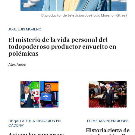
El productor de televisión José Luis Moreno.
(Gtres)
JOSÉ LUIS MORENO
El misterio de la vida personal del
todopoderoso productor envuelto en
polémicas
Álex Ander
DE '¡ALLÁ TÚ!' A 'REACCIÓN EN
PRIMERAS INTENCIONES
CADENA'
Historia cierta de
Así son los concursos