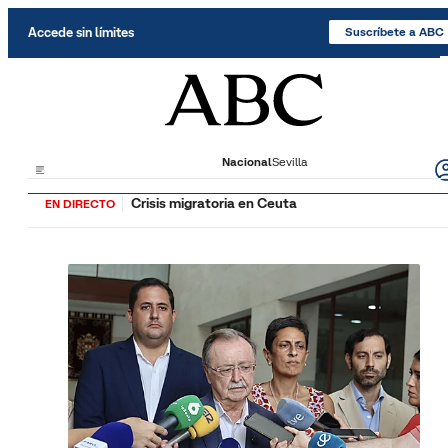
Saltar al contenido
Accede sin límites
Suscríbete a ABC
Nacional
Sevilla
Crisis migratoria en Ceuta
EN DIRECTO