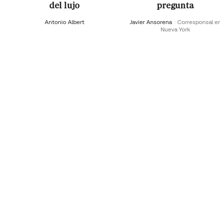
del lujo
pregunta
Antonio Albert
Javier Ansorena
Corresponsal e
Nueva York