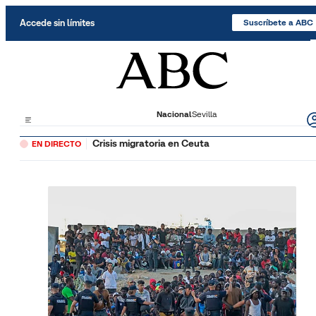
Saltar al contenido
Accede sin límites
Suscríbete a ABC
Nacional
Sevilla
Crisis migratoria en Ceuta
EN DIRECTO