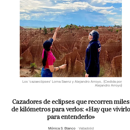
Los 'cazaeclipses' Lorna Saenz y Alejandro Arroyo,.
(Cedida por
Alejandro Arroyo)
Cazadores de eclipses que recorren miles
de kilómetros para verlos: «Hay que vivirl
para entenderlo»
Mónica S. Blanco
Valladolid