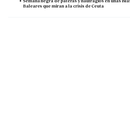
Semana negra de pateras y naufragios en unas isla
Baleares que miran a la crisis de Ceuta