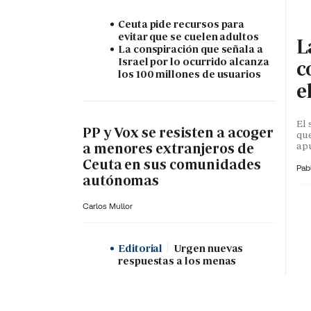
Ceuta pide recursos para
evitar que se cuelen adultos
L
La conspiración que señala a
Israel por lo ocurrido alcanza
c
los 100 millones de usuarios
e
El 
PP y Vox se resisten a acoger
que
apu
a menores extranjeros de
Ceuta en sus comunidades
Pab
autónomas
Carlos Mullor
Editorial
Urgen nuevas
respuestas a los menas