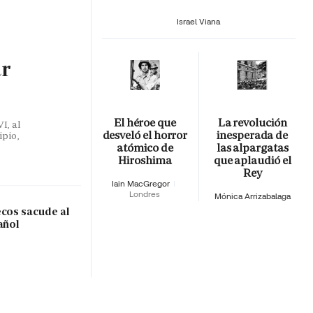
Israel Viana
ar
El héroe que
La revolución
I, al
desveló el horror
inesperada de
ipio,
atómico de
las alpargatas
Hiroshima
que aplaudió el
Rey
Iain MacGregor
Londres
Mónica Arrizabalaga
ecos sacude al
añol