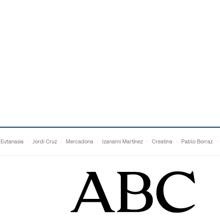
Eutanasia
Jordi Cruz
Mercadona
Izanami Martínez
Creatina
Pablo Borraz