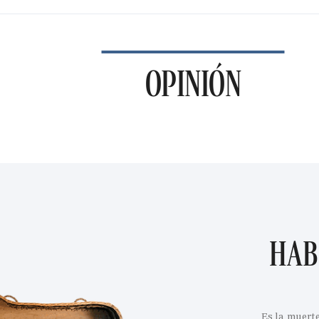
OPINIÓN
HAB
Es la muert