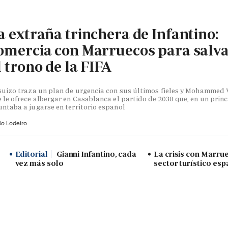
a extraña trinchera de Infantino:
omercia con Marruecos para salv
l trono de la FIFA
suizo traza un plan de urgencia con sus últimos fieles y Mohammed V
 le ofrece albergar en Casablanca el partido de 2030 que, en un princ
ntaba a jugarse en territorio español
lo Lodeiro
Editorial
Gianni Infantino, cada
La crisis con Marru
vez más solo
sector turístico esp