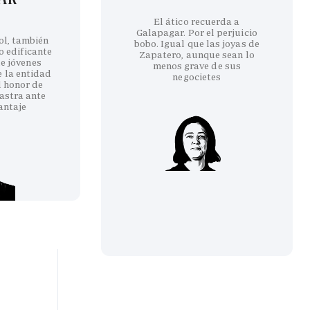
El ático recuerda a
Galapagar. Por el perjuicio
ol, también
bobo. Igual que las joyas de
co edificante
Zapatero, aunque sean lo
e jóvenes
menos grave de sus
e la entidad
negocietes
l honor de
astra ante
antaje