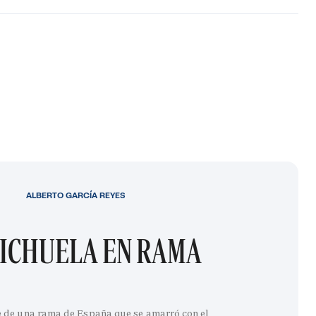
ALBERTO GARCÍA REYES
ICHUELA EN RAMA
e de una rama de España que se amarró con el