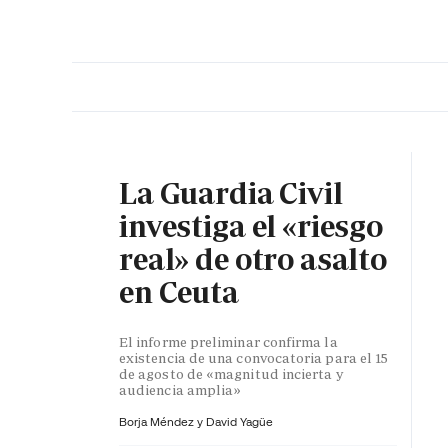
PORTADA
OPINIÓN
ESPAÑA
MADRID
INTE
La Guardia Civil
investiga el «riesgo
real» de otro asalto
en Ceuta
El informe preliminar confirma la
existencia de una convocatoria para el 15
de agosto de «magnitud incierta y
audiencia amplia»
Borja Méndez y
David Yagüe