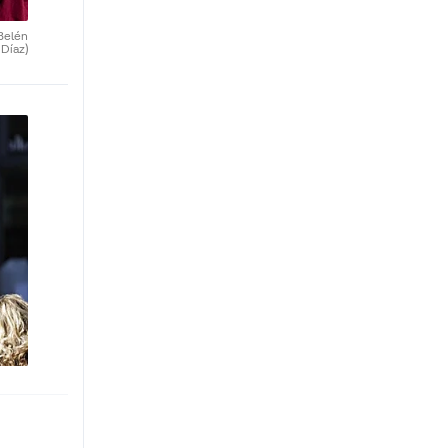
Belén
Díaz)