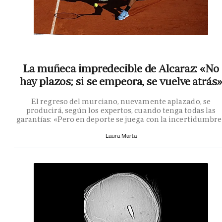
La muñeca impredecible de Alcaraz: «No
hay plazos; si se empeora, se vuelve atrás»
El regreso del murciano, nuevamente aplazado, se
producirá, según los expertos, cuando tenga todas las
garantías: «Pero en deporte se juega con la incertidumbr
Laura Marta