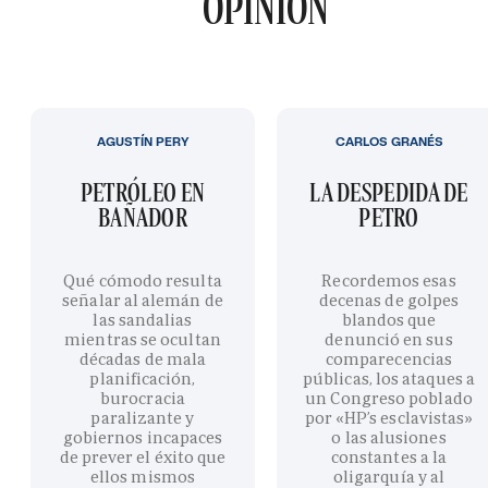
OPINIÓN
AGUSTÍN PERY
CARLOS GRANÉS
PETRÓLEO EN
LA DESPEDIDA DE
BAÑADOR
PETRO
Qué cómodo resulta
Recordemos esas
señalar al alemán de
decenas de golpes
las sandalias
blandos que
mientras se ocultan
denunció en sus
décadas de mala
comparecencias
planificación,
públicas, los ataques a
burocracia
un Congreso poblado
paralizante y
por «HP’s esclavistas»
gobiernos incapaces
o las alusiones
de prever el éxito que
constantes a la
ellos mismos
oligarquía y al