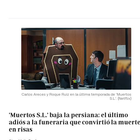
Carlos Areces y Roque Ruiz en la última temporada de 'Muertos
S.L.'.
(Netflix)
'Muertos S.L.' baja la persiana: el último
adiós a la funeraria que convirtió la muert
en risas