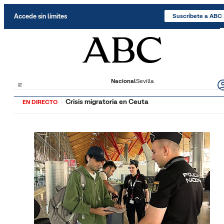
Saltar al contenido
Accede sin límites
Suscríbete a ABC
Nacional
Sevilla
Crisis migratoria en Ceuta
EN DIRECTO