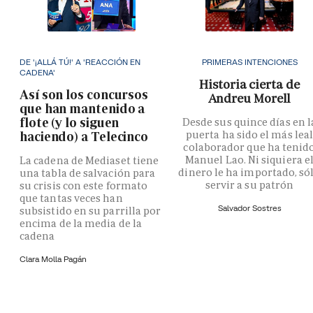
DE '¡ALLÁ TÚ!' A 'REACCIÓN EN
PRIMERAS INTENCIONES
CADENA'
Historia cierta de
Así son los concursos
Andreu Morell
que han mantenido a
flote (y lo siguen
Desde sus quince días en l
puerta ha sido el más lea
haciendo) a Telecinco
colaborador que ha tenid
Manuel Lao. Ni siquiera e
La cadena de Mediaset tiene
dinero le ha importado, só
una tabla de salvación para
servir a su patrón
su crisis con este formato
que tantas veces han
Salvador Sostres
subsistido en su parrilla por
encima de la media de la
cadena
Clara Molla Pagán