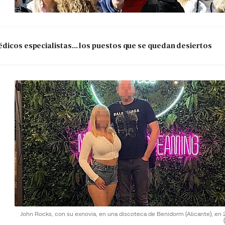
dicos especialistas... los puestos que se quedan desiertos
John Rocks, con su exnovia, en una discoteca de Benidorm (Alicante), en 