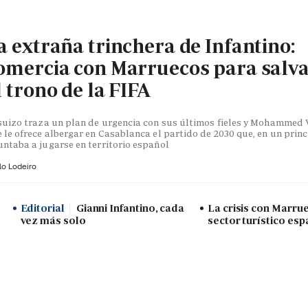
a extraña trinchera de Infantino:
omercia con Marruecos para salv
l trono de la FIFA
suizo traza un plan de urgencia con sus últimos fieles y Mohammed V
 le ofrece albergar en Casablanca el partido de 2030 que, en un princ
ntaba a jugarse en territorio español
lo Lodeiro
Editorial
Gianni Infantino, cada
La crisis con Marru
vez más solo
sector turístico esp