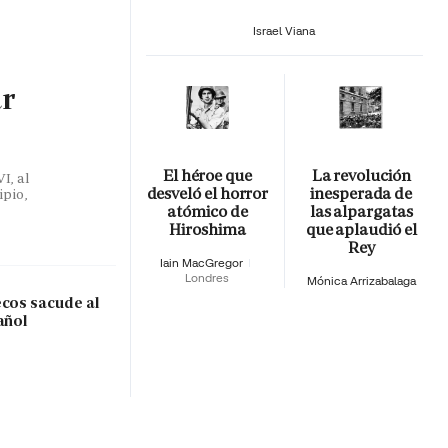
Israel Viana
ar
El héroe que
La revolución
I, al
desveló el horror
inesperada de
ipio,
atómico de
las alpargatas
Hiroshima
que aplaudió el
Rey
Iain MacGregor
Londres
Mónica Arrizabalaga
ecos sacude al
añol