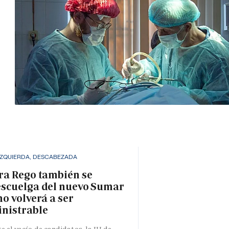
IZQUIERDA, DESCABEZADA
ra Rego también se
scuelga del nuevo Sumar
no volverá a ser
nistrable
e el vacío de candidatos, la IU de