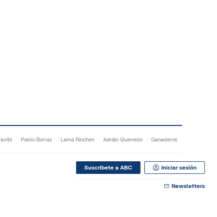
Javito
Pablo Borraz
Lama Rinchen
Adrián Quevedo
Ganaderos
Suscribete a ABC
Iniciar sesión
Newsletters