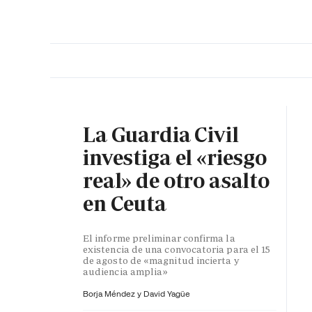
PORTADA
OPINIÓN
ESPAÑA
MADRID
INTE
La Guardia Civil
investiga el «riesgo
real» de otro asalto
en Ceuta
El informe preliminar confirma la
existencia de una convocatoria para el 15
de agosto de «magnitud incierta y
audiencia amplia»
Borja Méndez y
David Yagüe