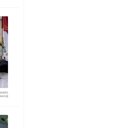
asado
ieira)