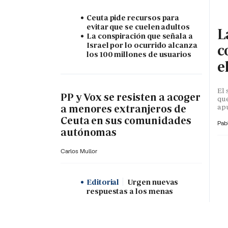
Ceuta pide recursos para
evitar que se cuelen adultos
L
La conspiración que señala a
Israel por lo ocurrido alcanza
c
los 100 millones de usuarios
e
El 
PP y Vox se resisten a acoger
que
apu
a menores extranjeros de
Ceuta en sus comunidades
Pab
autónomas
Carlos Mullor
Editorial
Urgen nuevas
respuestas a los menas