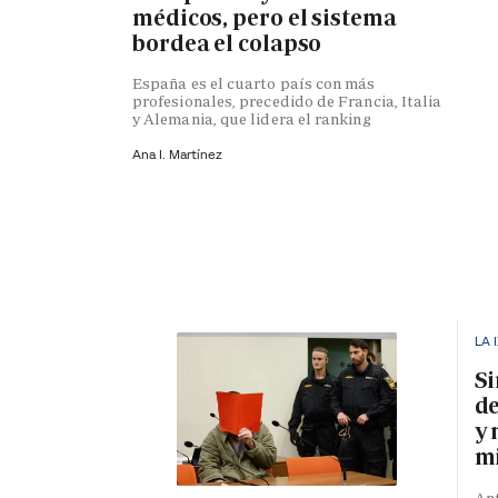
médicos, pero el sistema
bordea el colapso
España es el cuarto país con más
profesionales, precedido de Francia, Italia
y Alemania, que lidera el ranking
Ana I. Martínez
LA 
Si
de
y 
mi
Ant