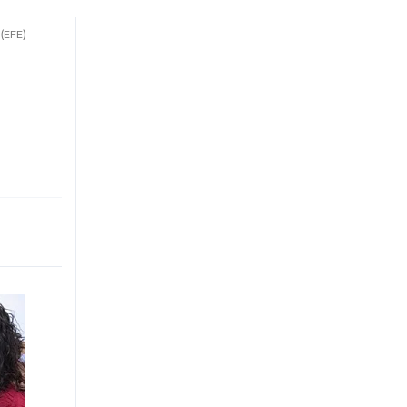
.
(EFE)