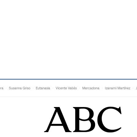
era
Susanna Griso
Eutanasia
Vicente Vallés
Mercadona
Izanami Martínez
Matteo Grandi