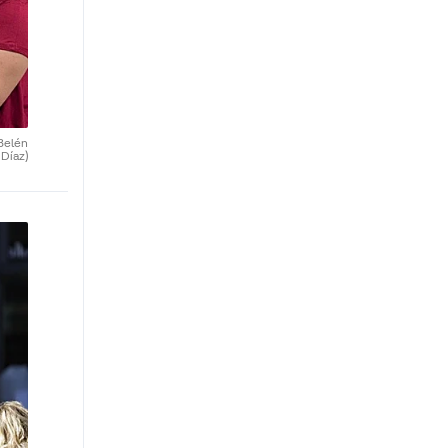
Belén
Díaz)