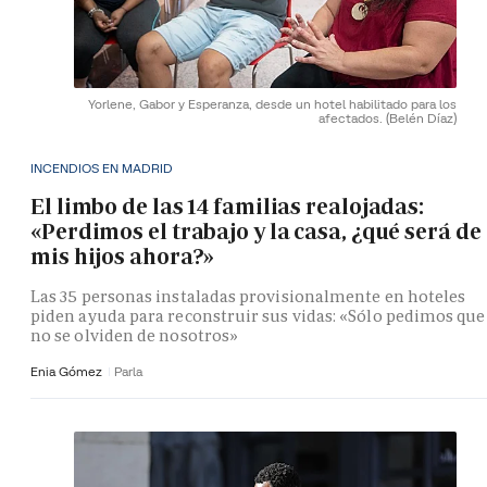
Yorlene, Gabor y Esperanza, desde un hotel habilitado para los
afectados.
(Belén Díaz)
INCENDIOS EN MADRID
El limbo de las 14 familias realojadas:
«Perdimos el trabajo y la casa, ¿qué será de
mis hijos ahora?»
Las 35 personas instaladas provisionalmente en hoteles
piden ayuda para reconstruir sus vidas: «Sólo pedimos que
no se olviden de nosotros»
Enia Gómez
Parla