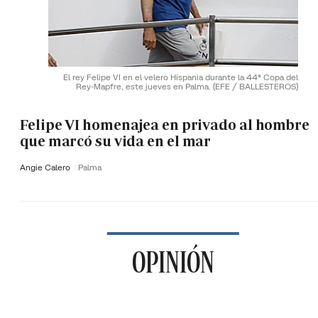
El rey Felipe VI en el velero Hispania durante la 44ª Copa del
Rey-Mapfre, este jueves en Palma.
(EFE / BALLESTEROS)
Felipe VI homenajea en privado al hombre
que marcó su vida en el mar
Angie Calero
Palma
OPINIÓN