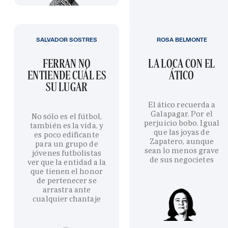
SALVADOR SOSTRES
ROSA BELMONTE
FERRAN NO
LA LOCA CON EL
ENTIENDE CUÁL ES
ÁTICO
SU LUGAR
El ático recuerda a
Galapagar. Por el
No sólo es el fútbol,
perjuicio bobo. Igual
también es la vida, y
que las joyas de
es poco edificante
Zapatero, aunque
para un grupo de
sean lo menos grave
jóvenes futbolistas
de sus negocietes
ver que la entidad a la
que tienen el honor
de pertenecer se
arrastra ante
cualquier chantaje