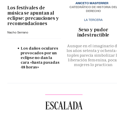
ANICETO MASFERRER
Los festivales de
CATEDRÁTICO DE HISTORIA DE
DERECHO
música se apuntan al
eclipse: precauciones y
LA TERCERA
recomendaciones
­Sexo y pudor
Nacho Serrano
indestructible
Aunque en el imaginario 
Los daños oculares
los años setenta y ochenta 
provocados por un
toples parecía simbolizar 
eclipse no dan la
liberación femenina, poca
cara «hasta pasadas
mujeres lo practican
48 horas»
ESCALADA