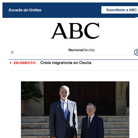
Saltar al contenido
Accede sin límites
Suscríbete a ABC
Nacional
Sevilla
Crisis migratoria en Ceuta
EN DIRECTO