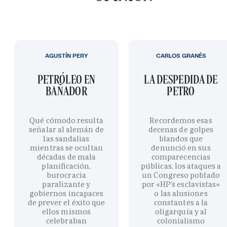
AGUSTÍN PERY
CARLOS GRANÉS
PETRÓLEO EN
LA DESPEDIDA DE
BAÑADOR
PETRO
Qué cómodo resulta
Recordemos esas
señalar al alemán de
decenas de golpes
las sandalias
blandos que
mientras se ocultan
denunció en sus
décadas de mala
comparecencias
planificación,
públicas, los ataques a
burocracia
un Congreso poblado
paralizante y
por «HP’s esclavistas»
gobiernos incapaces
o las alusiones
de prever el éxito que
constantes a la
ellos mismos
oligarquía y al
celebraban
colonialismo