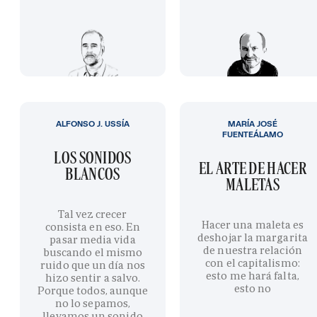
ALFONSO J. USSÍA
MARÍA JOSÉ
FUENTEÁLAMO
LOS SONIDOS
EL ARTE DE HACER
BLANCOS
MALETAS
Tal vez crecer
Hacer una maleta es
consista en eso. En
deshojar la margarita
pasar media vida
de nuestra relación
buscando el mismo
con el capitalismo:
ruido que un día nos
esto me hará falta,
hizo sentir a salvo.
esto no
Porque todos, aunque
no lo sepamos,
llevamos un sonido