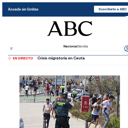
Saltar al contenido
Accede sin límites
Suscríbete a ABC
Nacional
Sevilla
Crisis migratoria en Ceuta
EN DIRECTO