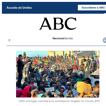
Saltar al contenido
Accede sin límites
Suscríbete a ABC
Nacional
Sevilla
ONG entregan comida a los extranjeros ilegales en Ceuta.
(EP)