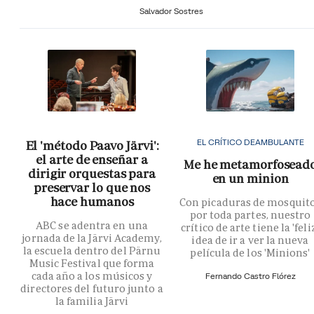
Salvador Sostres
EL CRÍTICO DEAMBULANTE
El 'método Paavo Järvi':
el arte de enseñar a
Me he metamorfosead
dirigir orquestas para
en un minion
preservar lo que nos
hace humanos
Con picaduras de mosquit
por toda partes, nuestro
ABC se adentra en una
crítico de arte tiene la 'feli
jornada de la Järvi Academy,
idea de ir a ver la nueva
la escuela dentro del Pärnu
película de los 'Minions'
Music Festival que forma
cada año a los músicos y
Fernando Castro Flórez
directores del futuro junto a
la familia Järvi