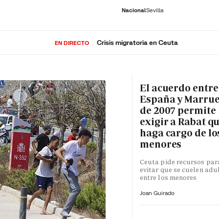
Nacional
Sevilla
Crisis migratoria en Ceuta
EN DIRECTO
RNACIONAL
ECONOMÍA
DEPORTES
SOCIEDAD
CULTURA
GENTE
PLAY
HISTORIA
ÚLTI
El acuerdo entre
España y Marru
de 2007 permite
exigir a Rabat qu
haga cargo de lo
menores
Ceuta pide recursos par
evitar que se cuelen adu
entre los menores
Joan Guirado