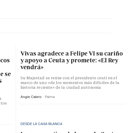
MA HORA
Vivas agradece a Felipe VI su cariño
ecos
y apoyo a Ceuta y promete: «El Rey
vendrá»
e se
Su Majestad se reúne con el presidente ceutí en el
s
marco de uno «de los momentos más difíciles de la
historia reciente» de la ciudad autónoma
Angie Calero
Palma
a
ltos
DESDE LA CASA BLANCA