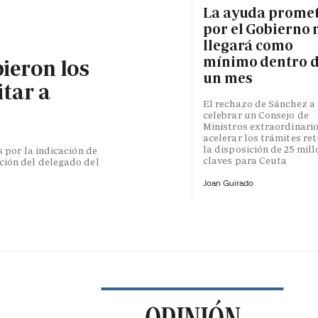
La ayuda prome
por el Gobierno 
llegará como
mínimo dentro 
bieron los
un mes
itar a
El rechazo de Sánchez a
celebrar un Consejo de
Ministros extraordinari
acelerar los trámites re
la disposición de 25 mil
s por la indicación de
claves para Ceuta
ción del delegado del
Joan Guirado