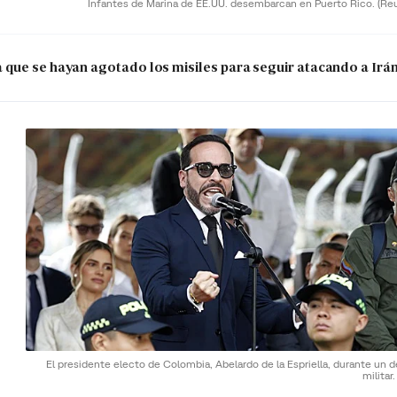
Infantes de Marina de EE.UU. desembarcan en Puerto Rico.
(Re
que se hayan agotado los misiles para seguir atacando a Irá
El presidente electo de Colombia, Abelardo de la Espriella, durante un d
militar