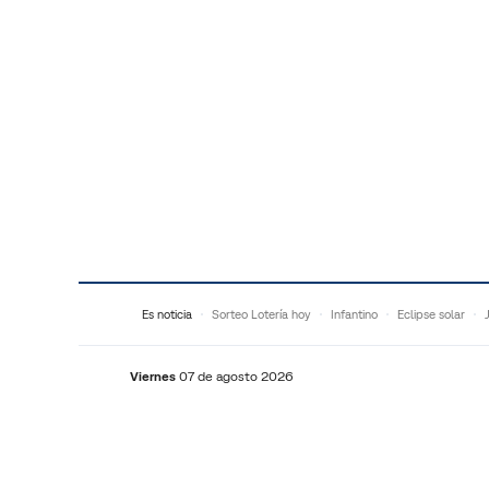
Saltar al contenido
Es noticia
Sorteo Lotería hoy
Infantino
Eclipse solar
Viernes
07 de agosto 2026