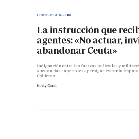
CRISIS MIGRATORIA
La instrucción que reci
agentes: «No actuar, inv
abandonar Ceuta»
Indignación entre las fuerzas policiales y militare
«instancias superiores» persigue evitar la imputa
Gobierno
Ketty Garat