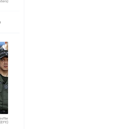
uters)
n
esfile
.
(EFE)