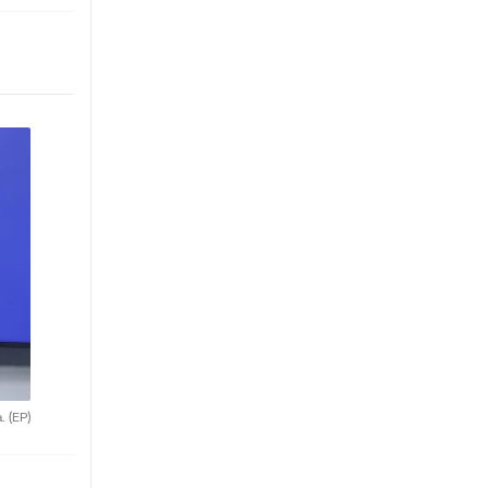
a.
(EP)