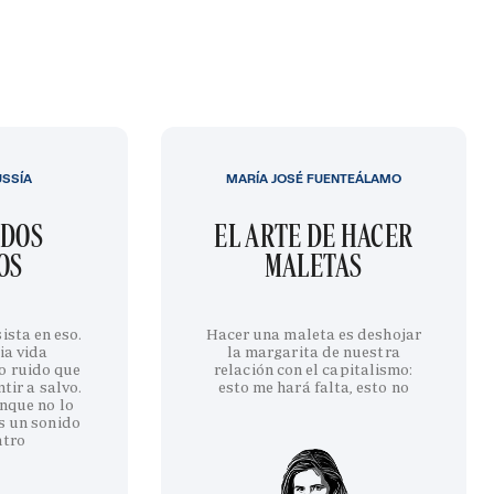
USSÍA
MARÍA JOSÉ FUENTEÁLAMO
IDOS
EL ARTE DE HACER
OS
MALETAS
ista en eso.
Hacer una maleta es deshojar
ia vida
la margarita de nuestra
o ruido que
relación con el capitalismo:
tir a salvo.
esto me hará falta, esto no
nque no lo
s un sonido
ntro