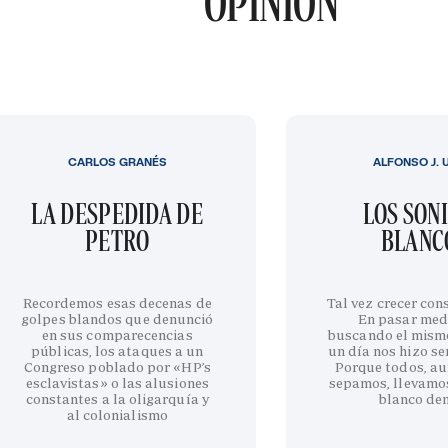
OPINIÓN
CARLOS GRANÉS
ALFONSO J. 
LA DESPEDIDA DE
LOS SON
PETRO
BLANC
Recordemos esas decenas de
Tal vez crecer cons
golpes blandos que denunció
En pasar med
en sus comparecencias
buscando el mism
públicas, los ataques a un
un día nos hizo sen
Congreso poblado por «HP’s
Porque todos, au
esclavistas» o las alusiones
sepamos, llevamo
constantes a la oligarquía y
blanco de
al colonialismo