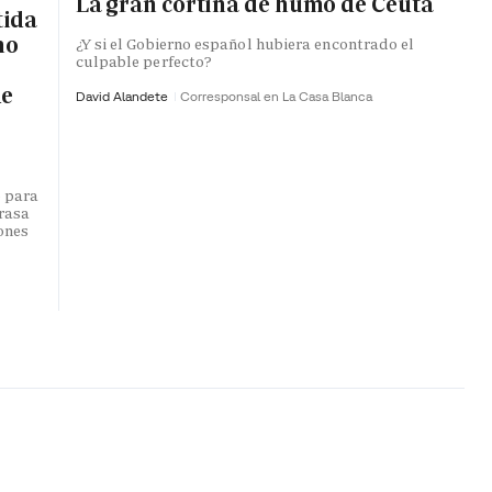
La gran cortina de humo de Ceuta
tida
no
¿Y si el Gobierno español hubiera encontrado el
culpable perfecto?
de
David Alandete
Corresponsal en La Casa Blanca
o para
trasa
lones