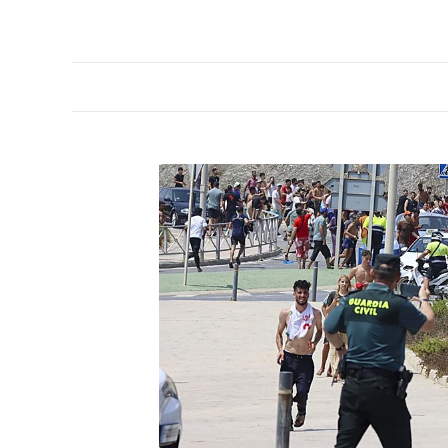
PORTADA
OPINIÓN
ESPAÑA
MADRID
INTE