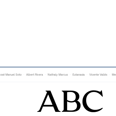
José Manuel Soto
Albert Rivera
Nathaly Marcus
Eutanasia
Vicente Vallés
Me
Adrián Quevedo
Ganaderos
Matteo Grandi