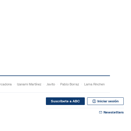
rcadona
Izanami Martínez
Javito
Pablo Borraz
Lama Rinchen
Suscribete a ABC
Iniciar sesión
Newsletters