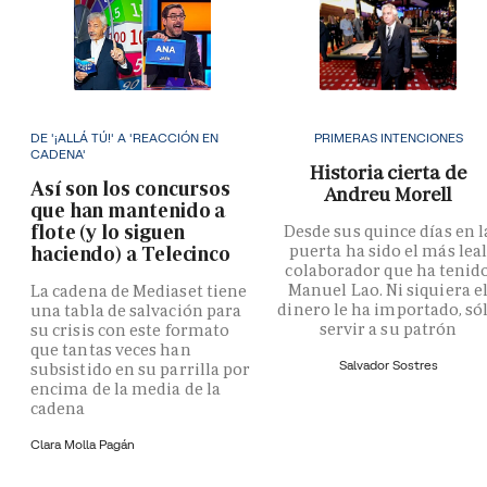
DE '¡ALLÁ TÚ!' A 'REACCIÓN EN
PRIMERAS INTENCIONES
CADENA'
Historia cierta de
Así son los concursos
Andreu Morell
que han mantenido a
flote (y lo siguen
Desde sus quince días en l
puerta ha sido el más lea
haciendo) a Telecinco
colaborador que ha tenid
Manuel Lao. Ni siquiera e
La cadena de Mediaset tiene
dinero le ha importado, só
una tabla de salvación para
servir a su patrón
su crisis con este formato
que tantas veces han
Salvador Sostres
subsistido en su parrilla por
encima de la media de la
cadena
Clara Molla Pagán