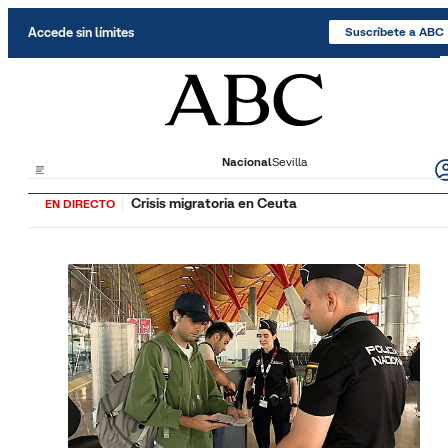
Saltar al contenido
Accede sin límites
Suscríbete a ABC
Nacional
Sevilla
Crisis migratoria en Ceuta
EN DIRECTO