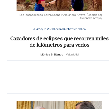
Los 'cazaeclipses' Lorna Saenz y Alejandro Arroyo.
(Cedida por
Alejandro Arroyo)
«HAY QUE VIVIRLO PARA ENTENDERLO»
Cazadores de eclipses que recorren miles
de kilómetros para verlos
Mónica S. Blanco
Valladolid