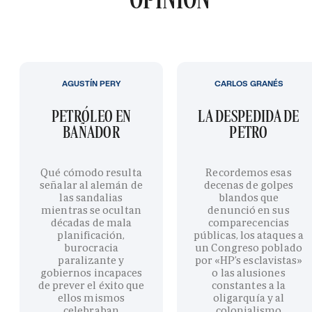
AGUSTÍN PERY
CARLOS GRANÉS
PETRÓLEO EN
LA DESPEDIDA DE
BAÑADOR
PETRO
Qué cómodo resulta
Recordemos esas
señalar al alemán de
decenas de golpes
las sandalias
blandos que
mientras se ocultan
denunció en sus
décadas de mala
comparecencias
planificación,
públicas, los ataques a
burocracia
un Congreso poblado
paralizante y
por «HP’s esclavistas»
gobiernos incapaces
o las alusiones
de prever el éxito que
constantes a la
ellos mismos
oligarquía y al
celebraban
colonialismo