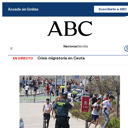
Saltar al contenido
Accede sin límites
Suscríbete a ABC
Nacional
Sevilla
Crisis migratoria en Ceuta
EN DIRECTO