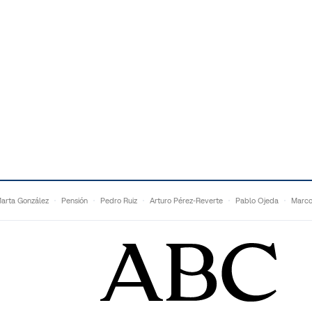
arta González
Pensión
Pedro Ruiz
Arturo Pérez-Reverte
Pablo Ojeda
Marco