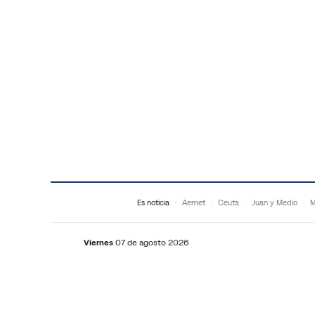
Saltar al contenido
Es noticia
Aemet
Ceuta
Juan y Medio
M
Viernes
07 de agosto 2026