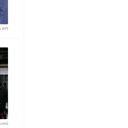
a.
(EP)
cells)