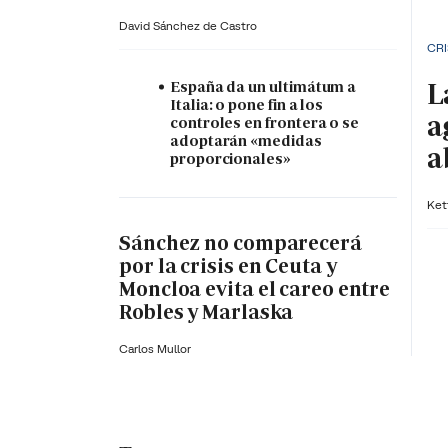
David Sánchez de Castro
CRI
L
España da un ultimátum a
Italia: o pone fin a los
a
controles en frontera o se
adoptarán «medidas
a
proporcionales»
Ket
Sánchez no comparecerá
por la crisis en Ceuta y
Moncloa evita el careo entre
Robles y Marlaska
Carlos Mullor