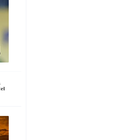
a
del