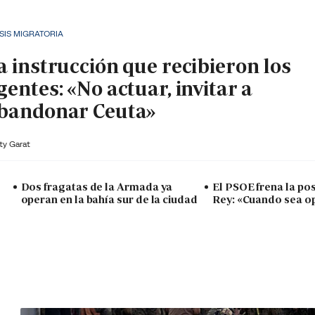
SIS MIGRATORIA
a instrucción que recibieron los
gentes: «No actuar, invitar a
bandonar Ceuta»
ty Garat
Dos fragatas de la Armada ya
El PSOE frena la posi
operan en la bahía sur de la ciudad
Rey: «Cuando sea o