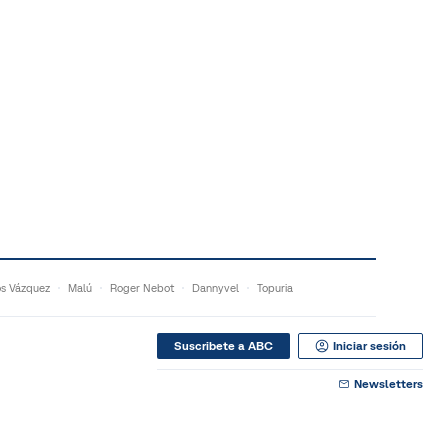
s Vázquez
Malú
Roger Nebot
Dannyvel
Topuria
Suscribete a ABC
Iniciar sesión
Newsletters