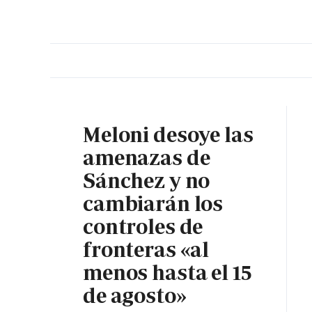
PORTADA
OPINIÓN
ESPAÑA
MADRID
INTE
Meloni desoye las
amenazas de
Sánchez y no
cambiarán los
controles de
fronteras «al
menos hasta el 15
de agosto»