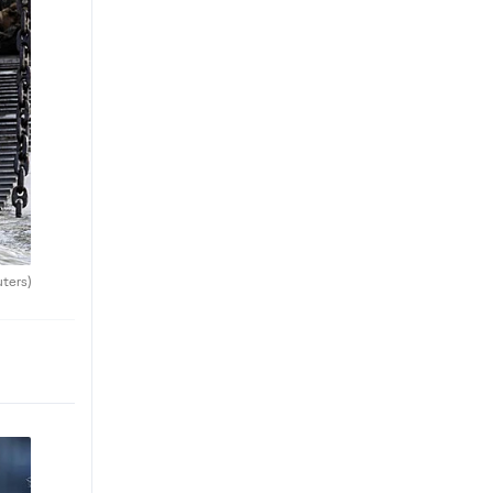
uters)