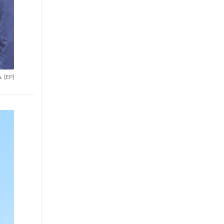
a.
(EP)