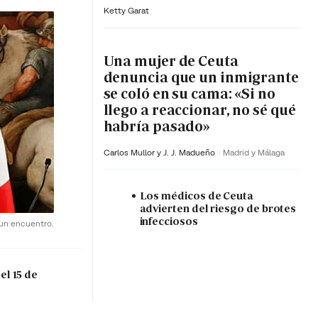
Ketty Garat
Una mujer de Ceuta
denuncia que un inmigrante
se coló en su cama: «Si no
llego a reaccionar, no sé qué
habría pasado»
Carlos Mullor y J. J. Madueño
Madrid y Málaga
Los médicos de Ceuta
advierten del riesgo de brotes
infecciosos
 un encuentro.
el 15 de