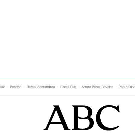
lez
Pensión
Rafael Santandreu
Pedro Ruiz
Arturo Pérez-Reverte
Pablo Oje