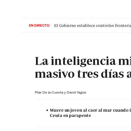
El Gobierno establece controles fronteriz
EN DIRECTO
PORTADA
OPINIÓN
ESPAÑA
MADRID
INTE
La inteligencia mi
masivo tres días 
Pilar De la Cuesta y
David Yagüe
Muere un joven al caer al mar cuando 
Ceuta en parapente