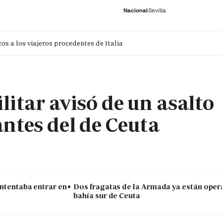
Nacional
Sevilla
os a los viajeros procedentes de Italia
RNACIONAL
ECONOMÍA
DEPORTES
SOCIEDAD
CULTURA
GENTE
PLAY
HISTORIA
ÚLTI
litar avisó de un asalto
antes del de Ceuta
intentaba entrar en
Dos fragatas de la Armada ya están oper
bahía sur de Ceuta