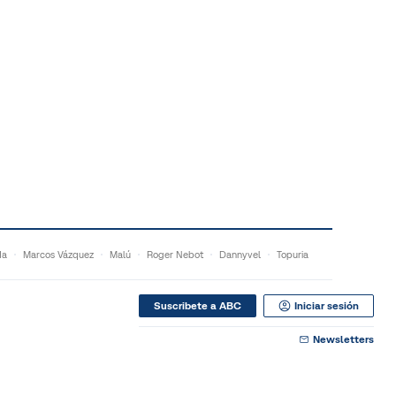
da
Marcos Vázquez
Malú
Roger Nebot
Dannyvel
Topuria
Suscribete a ABC
Iniciar sesión
Newsletters