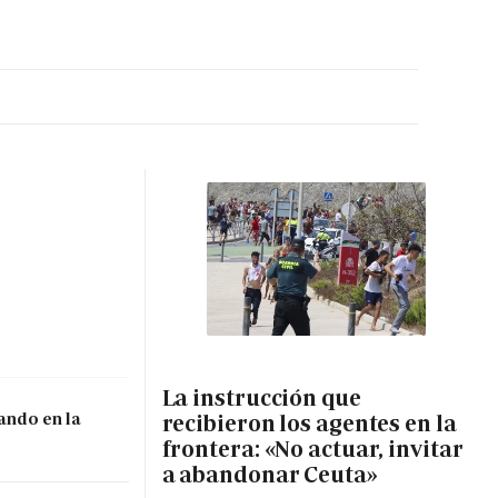
MA HORA
La instrucción que
ando en la
recibieron los agentes en la
frontera: «No actuar, invitar
a abandonar Ceuta»