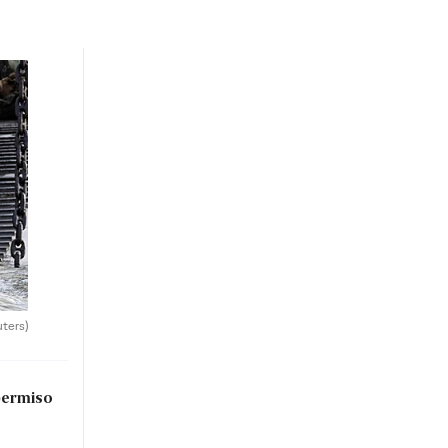
uters)
permiso