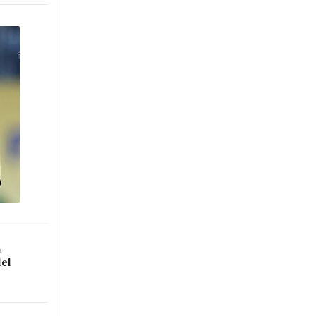
a
del