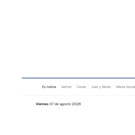
Saltar al contenido
Es noticia
Aemet
Ceuta
Juan y Medio
Marta Gonzá
Viernes
07 de agosto 2026