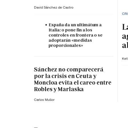
David Sánchez de Castro
CRI
L
España da un ultimátum a
Italia: o pone fin a los
a
controles en frontera o se
adoptarán «medidas
a
proporcionales»
Ket
Sánchez no comparecerá
por la crisis en Ceuta y
Moncloa evita el careo entre
Robles y Marlaska
Carlos Mullor