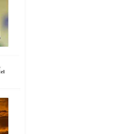
a
del