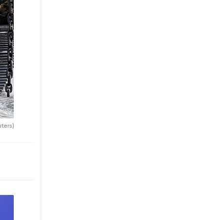
uters)