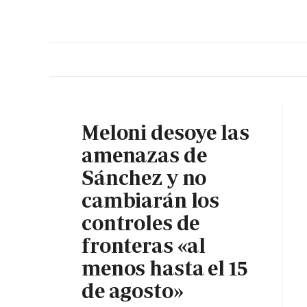
PORTADA
OPINIÓN
ESPAÑA
MADRID
INTE
Meloni desoye las
amenazas de
Sánchez y no
cambiarán los
controles de
fronteras «al
menos hasta el 15
de agosto»