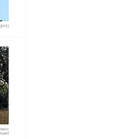
.
(EFE)
(Mario
Rojas)