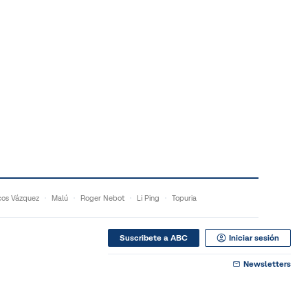
os Vázquez
Malú
Roger Nebot
Li Ping
Topuria
Suscribete a ABC
Iniciar sesión
Newsletters