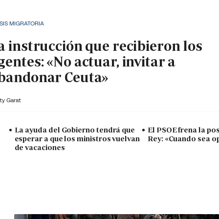
SIS MIGRATORIA
a instrucción que recibieron los
gentes: «No actuar, invitar a
bandonar Ceuta»
ty Garat
La ayuda del Gobierno tendrá que
El PSOE frena la posi
esperar a que los ministros vuelvan
Rey: «Cuando sea o
de vacaciones