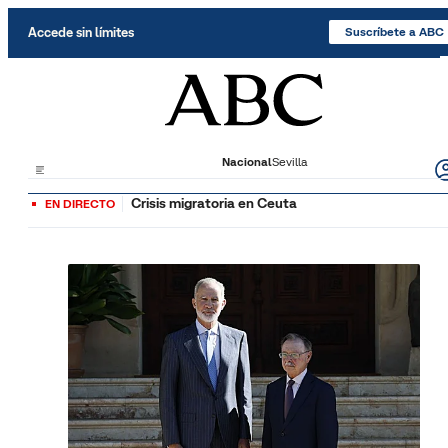
Saltar al contenido
Accede sin límites
Suscríbete a ABC
Nacional
Sevilla
Crisis migratoria en Ceuta
EN DIRECTO