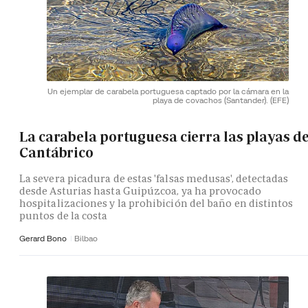
Un ejemplar de carabela portuguesa captado por la cámara en la
playa de covachos (Santander).
(EFE)
La carabela portuguesa cierra las playas de
Cantábrico
La severa picadura de estas 'falsas medusas', detectadas
desde Asturias hasta Guipúzcoa, ya ha provocado
hospitalizaciones y la prohibición del baño en distintos
puntos de la costa
Gerard Bono
Bilbao