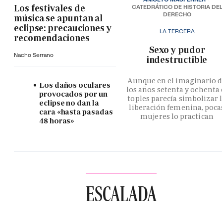
Los festivales de
CATEDRÁTICO DE HISTORIA DE
DERECHO
música se apuntan al
eclipse: precauciones y
LA TERCERA
recomendaciones
­Sexo y pudor
Nacho Serrano
indestructible
Aunque en el imaginario 
Los daños oculares
los años setenta y ochenta 
provocados por un
toples parecía simbolizar 
eclipse no dan la
liberación femenina, poca
cara «hasta pasadas
mujeres lo practican
48 horas»
ESCALADA