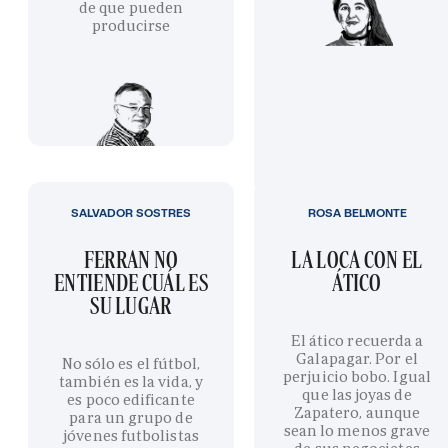
de que pueden
producirse
SALVADOR SOSTRES
ROSA BELMONTE
FERRAN NO
LA LOCA CON EL
ENTIENDE CUÁL ES
ÁTICO
SU LUGAR
El ático recuerda a
Galapagar. Por el
No sólo es el fútbol,
perjuicio bobo. Igual
también es la vida, y
que las joyas de
es poco edificante
Zapatero, aunque
para un grupo de
sean lo menos grave
jóvenes futbolistas