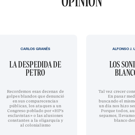
OPINIÓN
CARLOS GRANÉS
ALFONSO J. 
LA DESPEDIDA DE
LOS SON
PETRO
BLANC
Recordemos esas decenas de
Tal vez crecer cons
golpes blandos que denunció
En pasar med
en sus comparecencias
buscando el mism
públicas, los ataques a un
un día nos hizo sen
Congreso poblado por «HP’s
Porque todos, au
esclavistas» o las alusiones
sepamos, llevamo
constantes a la oligarquía y
blanco de
al colonialismo