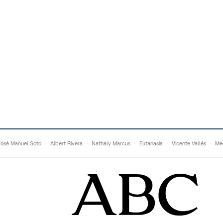
José Manuel Soto
Albert Rivera
Nathaly Marcus
Eutanasia
Vicente Vallés
Me
Adrián Quevedo
Ganaderos
Matteo Grandi