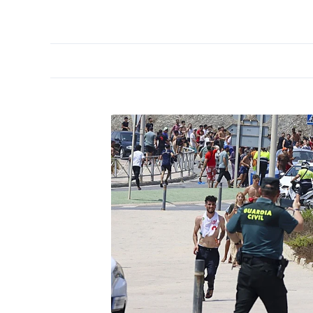
PORTADA
OPINIÓN
ESPAÑA
MADRID
INTE