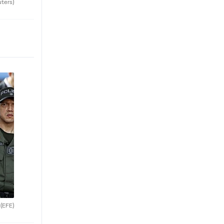
uters)
.
(EFE)