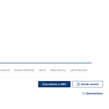
rcadona
Izanami Martínez
Javito
Pablo Borraz
Lama Rinchen
Suscribete a ABC
Iniciar sesión
Newsletters