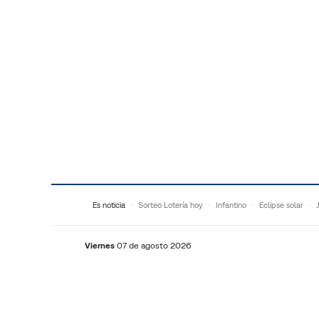
Saltar al contenido
Es noticia
Sorteo Lotería hoy
Infantino
Eclipse solar
Viernes
07 de agosto 2026