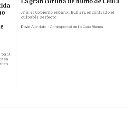
La gran cortina de humo de Ceuta
tida
no
¿Y si el Gobierno español hubiera encontrado el
culpable perfecto?
de
David Alandete
Corresponsal en La Casa Blanca
o para
trasa
lones