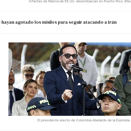
Infantes de Marina de EE.UU. desembarcan en Puerto Rico.
(Re
e hayan agotado los misiles para seguir atacando a Irán
El presidente electo de Colombia Abelardo de la Espriella