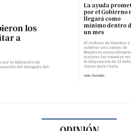
La ayuda prome
por el Gobierno 
llegará como
mínimo dentro 
bieron los
un mes
itar a
El rechazo de Sánchez a
celebrar un Consejo de
Ministros extraordinari
acelerar los trámites re
la disposición de 25 mil
s por la indicación de
claves para Ceuta
putación del delegado del
Joan Guirado