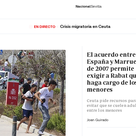
Nacional
Sevilla
Crisis migratoria en Ceuta
EN DIRECTO
RNACIONAL
ECONOMÍA
DEPORTES
SOCIEDAD
CULTURA
GENTE
PLAY
HISTORIA
ÚLTI
El acuerdo entre
España y Marru
de 2007 permite
exigir a Rabat qu
haga cargo de lo
menores
Ceuta pide recursos par
evitar que se cuelen adu
entre los menores
Joan Guirado