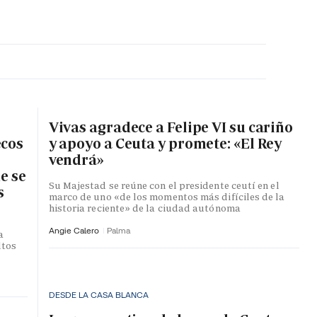
MA HORA
Vivas agradece a Felipe VI su cariño
ecos
y apoyo a Ceuta y promete: «El Rey
vendrá»
e se
Su Majestad se reúne con el presidente ceutí en el
s
marco de uno «de los momentos más difíciles de la
historia reciente» de la ciudad autónoma
Angie Calero
Palma
a
ltos
DESDE LA CASA BLANCA