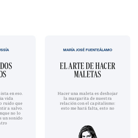
USSÍA
MARÍA JOSÉ FUENTEÁLAMO
IDOS
EL ARTE DE HACER
OS
MALETAS
ista en eso.
Hacer una maleta es deshojar
ia vida
la margarita de nuestra
o ruido que
relación con el capitalismo:
tir a salvo.
esto me hará falta, esto no
nque no lo
s un sonido
ntro