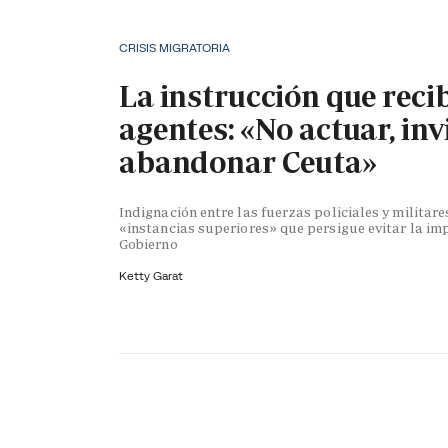
CRISIS MIGRATORIA
La instrucción que reci
agentes: «No actuar, inv
abandonar Ceuta»
Indignación entre las fuerzas policiales y militare
«instancias superiores» que persigue evitar la im
Gobierno
Ketty Garat