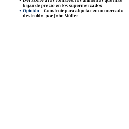
Del aceite a los tomates: los alimentos que más
bajan de precio en los supermercados
Opinión
Construir para alquilar en un mercado
destruido, por John Müller