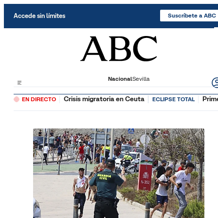
Saltar al contenido
Accede sin límites
Suscríbete a ABC
Nacional
Sevilla
Crisis migratoria en Ceuta
Prim
EN DIRECTO
ECLIPSE TOTAL