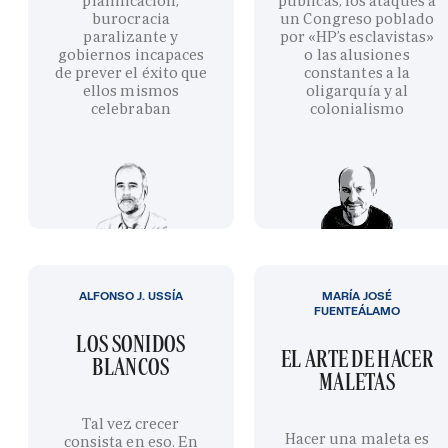
planificación,
públicas, los ataques a
burocracia
un Congreso poblado
paralizante y
por «HP’s esclavistas»
gobiernos incapaces
o las alusiones
de prever el éxito que
constantes a la
ellos mismos
oligarquía y al
celebraban
colonialismo
ALFONSO J. USSÍA
MARÍA JOSÉ
FUENTEÁLAMO
LOS SONIDOS
EL ARTE DE HACER
BLANCOS
MALETAS
Tal vez crecer
Hacer una maleta es
consista en eso. En