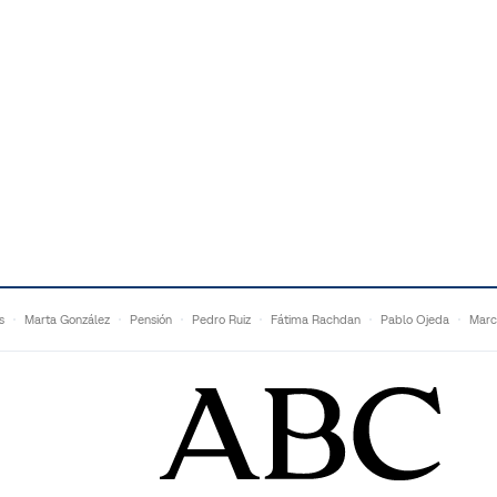
s
Marta González
Pensión
Pedro Ruiz
Fátima Rachdan
Pablo Ojeda
Marc