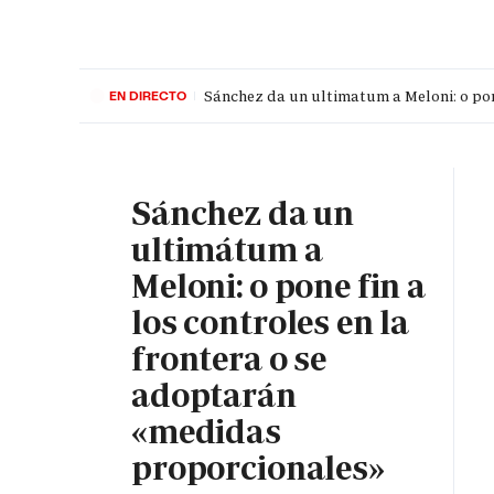
Sánchez da un ultimatum a Meloni: o pon
EN DIRECTO
PORTADA
OPINIÓN
ESPAÑA
MADRID
INTE
Sánchez da un
ultimátum a
Meloni: o pone fin a
los controles en la
frontera o se
adoptarán
«medidas
proporcionales»