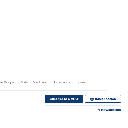
os Vázquez
Malú
Mar Casas
Supernanny
Topuria
Suscribete a ABC
Iniciar sesión
Newsletters