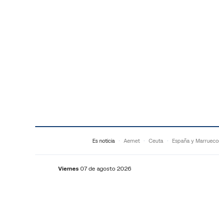
Saltar al contenido
Es noticia
Aemet
Ceuta
España y Marrueco
Viernes
07 de agosto 2026