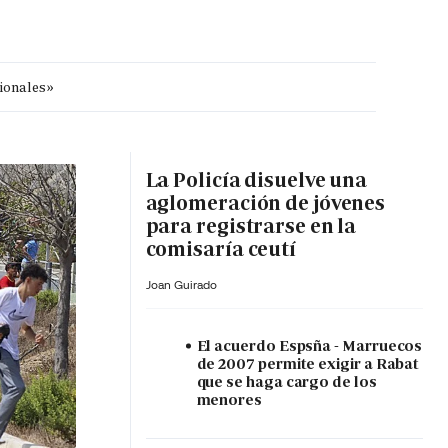
cionales»
MA HORA
La Policía disuelve una
aglomeración de jóvenes
para registrarse en la
comisaría ceutí
Joan Guirado
El acuerdo Espsña - Marruecos
de 2007 permite exigir a Rabat
que se haga cargo de los
menores