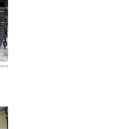
uters)