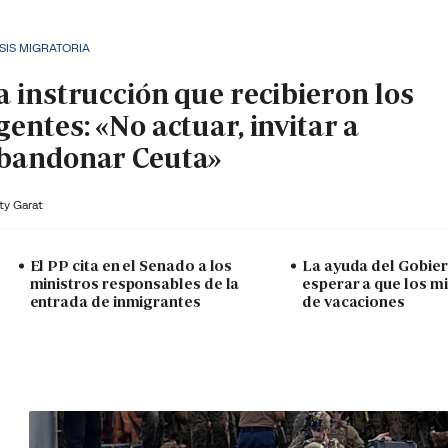
SIS MIGRATORIA
a instrucción que recibieron los
gentes: «No actuar, invitar a
bandonar Ceuta»
ty Garat
El PP cita en el Senado a los
La ayuda del Gobie
ministros responsables de la
esperar a que los m
entrada de inmigrantes
de vacaciones