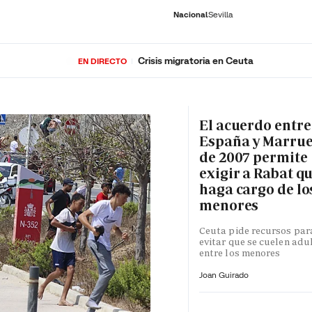
Nacional
Sevilla
Crisis migratoria en Ceuta
EN DIRECTO
RNACIONAL
ECONOMÍA
DEPORTES
SOCIEDAD
CULTURA
GENTE
PLAY
HISTORIA
ÚLTI
El acuerdo entre
España y Marru
de 2007 permite
exigir a Rabat qu
haga cargo de lo
menores
Ceuta pide recursos par
evitar que se cuelen adu
entre los menores
Joan Guirado