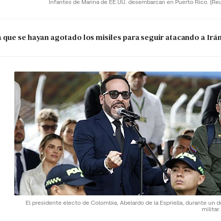
Infantes de Marina de EE.UU. desembarcan en Puerto Rico.
(Re
que se hayan agotado los misiles para seguir atacando a Irá
El presidente electo de Colombia, Abelardo de la Espriella, durante un d
militar