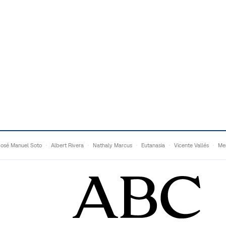
José Manuel Soto
Albert Rivera
Nathaly Marcus
Eutanasia
Vicente Vallés
Me
Adrián Quevedo
Ganaderos
Matteo Grandi