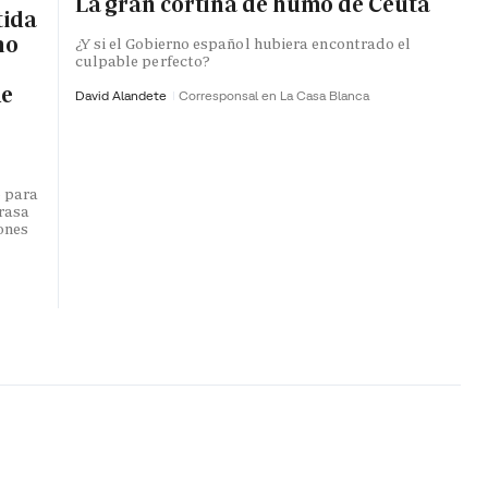
La gran cortina de humo de Ceuta
tida
no
¿Y si el Gobierno español hubiera encontrado el
culpable perfecto?
de
David Alandete
Corresponsal en La Casa Blanca
o para
trasa
lones