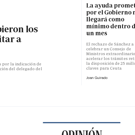
La ayuda prome
por el Gobierno 
llegará como
mínimo dentro 
bieron los
un mes
itar a
El rechazo de Sánchez a
celebrar un Consejo de
Ministros extraordinari
acelerar los trámites re
la disposición de 25 mil
s por la indicación de
claves para Ceuta
ción del delegado del
Joan Guirado