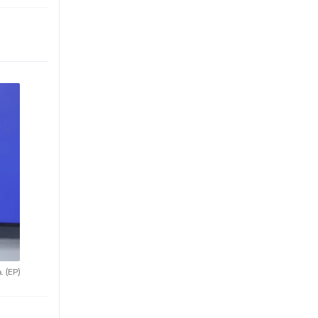
a.
(EP)