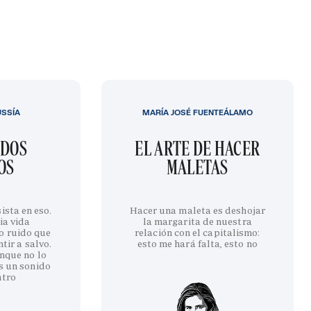
USSÍA
MARÍA JOSÉ FUENTEÁLAMO
IDOS
EL ARTE DE HACER
OS
MALETAS
ista en eso.
Hacer una maleta es deshojar
ia vida
la margarita de nuestra
o ruido que
relación con el capitalismo:
tir a salvo.
esto me hará falta, esto no
nque no lo
s un sonido
ntro