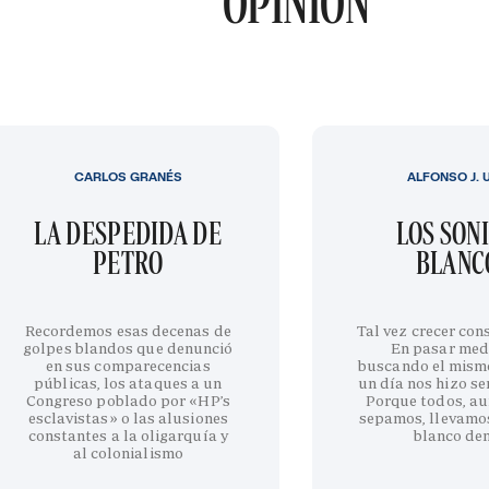
OPINIÓN
CARLOS GRANÉS
ALFONSO J. 
LA DESPEDIDA DE
LOS SON
PETRO
BLANC
Recordemos esas decenas de
Tal vez crecer cons
golpes blandos que denunció
En pasar med
en sus comparecencias
buscando el mism
públicas, los ataques a un
un día nos hizo sen
Congreso poblado por «HP’s
Porque todos, au
esclavistas» o las alusiones
sepamos, llevamo
constantes a la oligarquía y
blanco de
al colonialismo