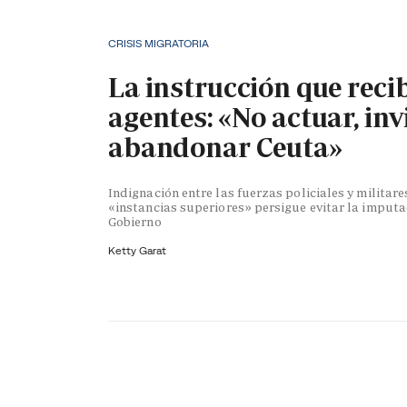
CRISIS MIGRATORIA
La instrucción que reci
agentes: «No actuar, inv
abandonar Ceuta»
Indignación entre las fuerzas policiales y militare
«instancias superiores» persigue evitar la imputa
Gobierno
Ketty Garat