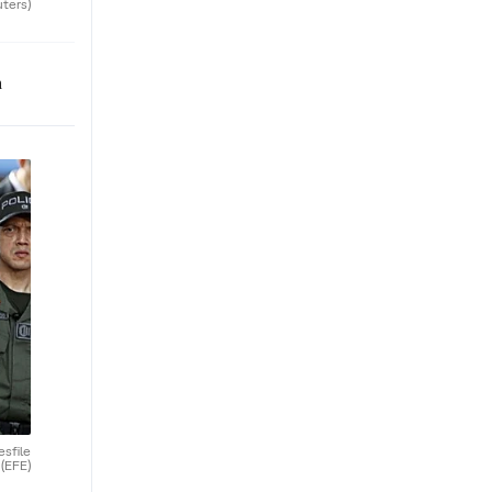
uters)
n
esfile
.
(EFE)