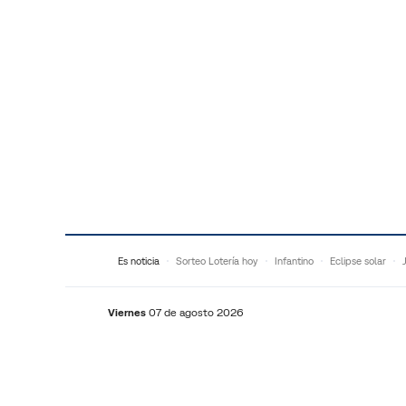
Saltar al contenido
Es noticia
Sorteo Lotería hoy
Infantino
Eclipse solar
Viernes
07 de agosto 2026