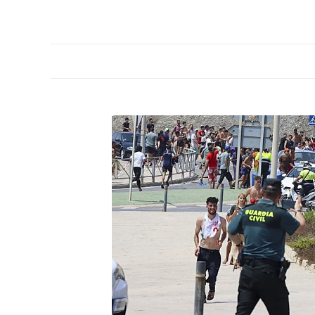
PORTADA
OPINIÓN
ESPAÑA
MADRID
INTE