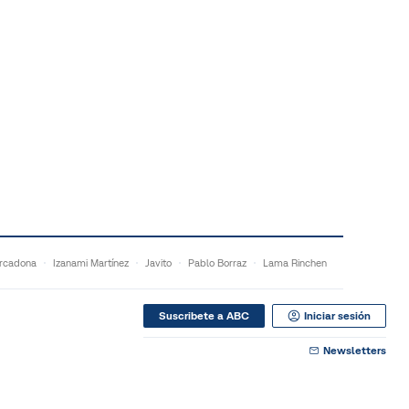
rcadona
Izanami Martínez
Javito
Pablo Borraz
Lama Rinchen
Suscribete a ABC
Iniciar sesión
Newsletters