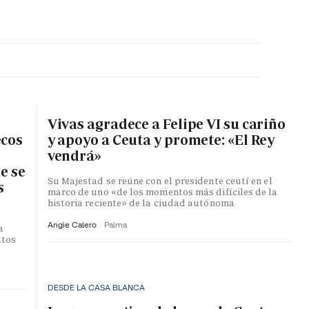
MA HORA
Vivas agradece a Felipe VI su cariño
ecos
y apoyo a Ceuta y promete: «El Rey
vendrá»
e se
Su Majestad se reúne con el presidente ceutí en el
s
marco de uno «de los momentos más difíciles de la
historia reciente» de la ciudad autónoma
Angie Calero
Palma
a
ltos
DESDE LA CASA BLANCA