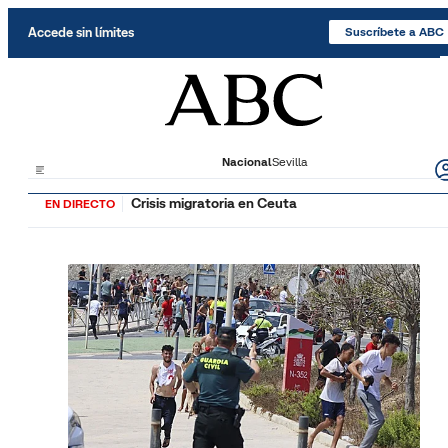
Saltar al contenido
Accede sin límites
Suscríbete a ABC
Nacional
Sevilla
Crisis migratoria en Ceuta
EN DIRECTO