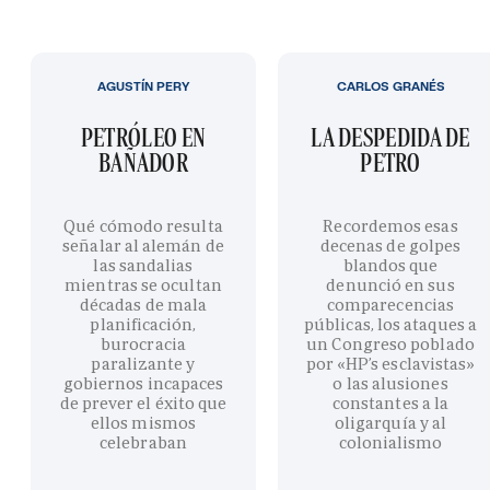
AGUSTÍN PERY
CARLOS GRANÉS
PETRÓLEO EN
LA DESPEDIDA DE
BAÑADOR
PETRO
Qué cómodo resulta
Recordemos esas
señalar al alemán de
decenas de golpes
las sandalias
blandos que
mientras se ocultan
denunció en sus
décadas de mala
comparecencias
planificación,
públicas, los ataques a
burocracia
un Congreso poblado
paralizante y
por «HP’s esclavistas»
gobiernos incapaces
o las alusiones
de prever el éxito que
constantes a la
ellos mismos
oligarquía y al
celebraban
colonialismo