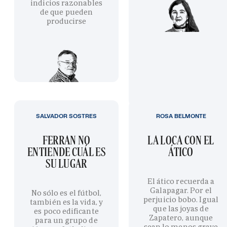
indicios razonables
de que pueden
producirse
SALVADOR SOSTRES
ROSA BELMONTE
FERRAN NO
LA LOCA CON EL
ENTIENDE CUÁL ES
ÁTICO
SU LUGAR
El ático recuerda a
Galapagar. Por el
No sólo es el fútbol,
perjuicio bobo. Igual
también es la vida, y
que las joyas de
es poco edificante
Zapatero, aunque
para un grupo de
sean lo menos grave