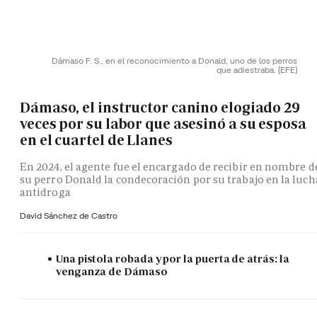
Dámaso F. S., en el reconocimiento a Donald, uno de los perros
que adiestraba.
(EFE)
Dámaso, el instructor canino elogiado 29
veces por su labor que asesinó a su esposa
en el cuartel de Llanes
En 2024, el agente fue el encargado de recibir en nombre d
su perro Donald la condecoración por su trabajo en la luch
antidroga
David Sánchez de Castro
Una pistola robada y por la puerta de atrás: la
venganza de Dámaso