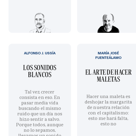
ALFONSO J. USSÍA
MARÍA JOSÉ
FUENTEÁLAMO
LOS SONIDOS
EL ARTE DE HACER
BLANCOS
MALETAS
Tal vez crecer
Hacer una maleta es
consista en eso. En
deshojar la margarita
pasar media vida
de nuestra relación
buscando el mismo
con el capitalismo:
ruido que un día nos
esto me hará falta,
hizo sentir a salvo.
esto no
Porque todos, aunque
no lo sepamos,
llevamos un sonido