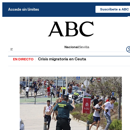
Saltar al contenido
Accede sin límites
Suscríbete a ABC
Nacional
Sevilla
Crisis migratoria en Ceuta
EN DIRECTO