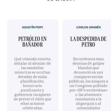
AGUSTÍN PERY
CARLOS GRANÉS
PETRÓLEO EN
LA DESPEDIDA DE
BAÑADOR
PETRO
Qué cómodo resulta
Recordemos esas
señalar al alemán de
decenas de golpes
las sandalias
blandos que
mientras se ocultan
denunció en sus
décadas de mala
comparecencias
planificación,
públicas, los ataques a
burocracia
un Congreso poblado
paralizante y
por «HP’s esclavistas»
gobiernos incapaces
o las alusiones
de prever el éxito que
constantes a la
ellos mismos
oligarquía y al
celebraban
colonialismo