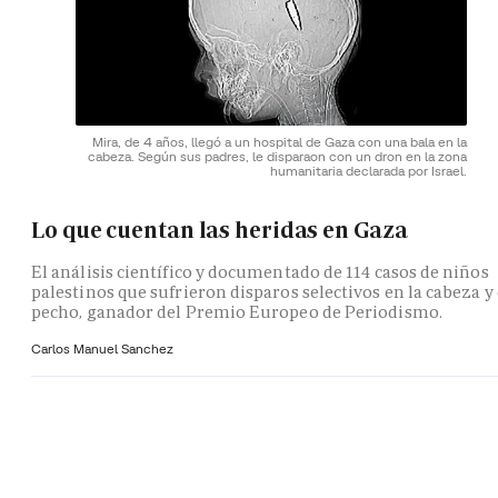
Mira, de 4 años, llegó a un hospital de Gaza con una bala en la
cabeza. Según sus padres, le disparaon con un dron en la zona
humanitaria declarada por Israel.
Lo que cuentan las heridas en Gaza
El análisis científico y documentado de 114 casos de niños
palestinos que sufrieron disparos selectivos en la cabeza y 
pecho, ganador del Premio Europeo de Periodismo.
Carlos Manuel Sanchez