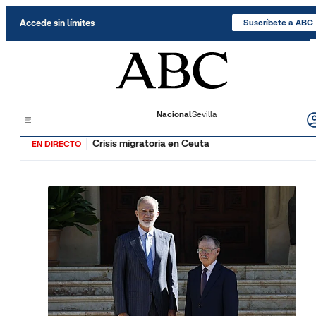
Saltar al contenido
Accede sin límites
Suscríbete a ABC
Nacional
Sevilla
Crisis migratoria en Ceuta
EN DIRECTO