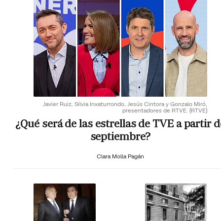
Javier Ruiz, Silvia Inxaturrondo, Jesús Cintora y Gonzalo Miró,
presentadores de RTVE.
(RTVE)
¿Qué será de las estrellas de TVE a partir d
septiembre?
Clara Molla Pagán