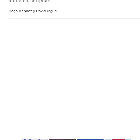
audiencia amplia»
Borja Méndez y
David Yagüe