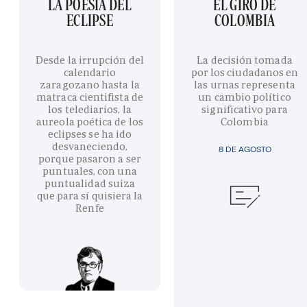
LA POESÍA DEL
EL GIRO DE
ECLIPSE
COLOMBIA
Desde la irrupción del
La decisión tomada
calendario
por los ciudadanos en
zaragozano hasta la
las urnas representa
matraca cientifista de
un cambio político
los telediarios, la
significativo para
aureola poética de los
Colombia
eclipses se ha ido
desvaneciendo,
8 DE AGOSTO
porque pasaron a ser
puntuales, con una
puntualidad suiza
que para sí quisiera la
Renfe