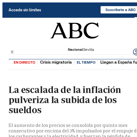
Saltar al contenido
Accede sin límites
Suscríbete a ABC
Nacional
Sevilla
Crisis migratoria
Llegan a España fu
EN DIRECTO
EL TIEMPO
La escalada de la inflación
pulveriza la subida de los
sueldos
El aumento de los precios se consolida por quinto mes
consecutivo por encima del 3% impulsados por el empuje 
los carburantes y la electricidad, y fuerzan la pérdida de