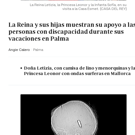
La Reina Letizia, la Princesa Leonor y la Infanta Sofía, en su
visita a la Casa Esmet.
(CASA DEL REY)
La Reina y sus hijas muestran su apoyo a la
personas con discapacidad durante sus
vacaciones en Palma
Angie Calero
Palma
Doña Letizia, con camisa de lino y menorquinas y l
Princesa Leonor con ondas surferas en Mallorca