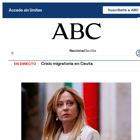
Saltar al contenido
Accede sin límites
Suscríbete a ABC
Nacional
Sevilla
Crisis migratoria en Ceuta
EN DIRECTO