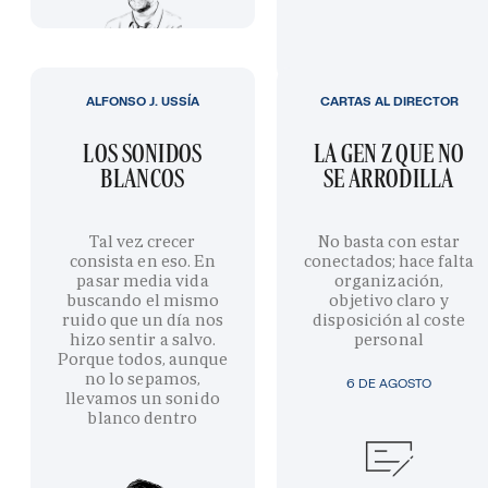
ALFONSO J. USSÍA
CARTAS AL DIRECTOR
LOS SONIDOS
LA GEN Z QUE NO
BLANCOS
SE ARRODILLA
Tal vez crecer
No basta con estar
consista en eso. En
conectados; hace falta
pasar media vida
organización,
buscando el mismo
objetivo claro y
ruido que un día nos
disposición al coste
hizo sentir a salvo.
personal
Porque todos, aunque
no lo sepamos,
6 DE AGOSTO
llevamos un sonido
blanco dentro