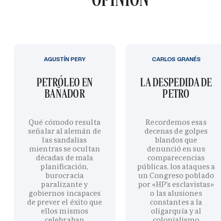
AGUSTÍN PERY
CARLOS GRANÉS
PETRÓLEO EN
LA DESPEDIDA DE
BAÑADOR
PETRO
Qué cómodo resulta
Recordemos esas
señalar al alemán de
decenas de golpes
las sandalias
blandos que
mientras se ocultan
denunció en sus
décadas de mala
comparecencias
planificación,
públicas, los ataques a
burocracia
un Congreso poblado
paralizante y
por «HP’s esclavistas»
gobiernos incapaces
o las alusiones
de prever el éxito que
constantes a la
ellos mismos
oligarquía y al
celebraban
colonialismo