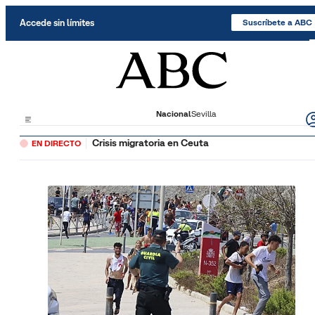
Saltar al contenido
Accede sin límites
Suscríbete a ABC
Nacional
Sevilla
Crisis migratoria en Ceuta
EN DIRECTO