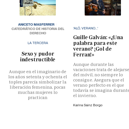
ANICETO MASFERRER
'ALÓ, VERANO...'
CATEDRÁTICO DE HISTORIA DEL
DERECHO
Guille Galván: «¿Una
palabra para este
LA TERCERA
verano? ¡Gol de
­Sexo y pudor
Ferran!»
indestructible
Aunque durante las
vacaciones trata de alejars
Aunque en el imaginario de
del móvil, no siempre lo
los años setenta y ochenta el
consigue. Asegura que el
toples parecía simbolizar la
verano perfecto es el que
liberación femenina, pocas
todavía se imagina durant
muchas mujeres lo
el invierno.
practican
Karina Sainz Borgo