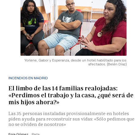
Yorlene, Gabor y Esperanza, desde un hotel habilitado para los
afectados.
(Belén Díaz)
INCENDIOS EN MADRID
El limbo de las 14 familias realojadas:
«Perdimos el trabajo y la casa, ¿qué será de
mis hijos ahora?»
Las 35 personas instaladas provisionalmente en hoteles
piden ayuda para reconstruir sus vidas: «Sólo pedimos que
no se olviden de nosotros»
Enia Gómez
Parla