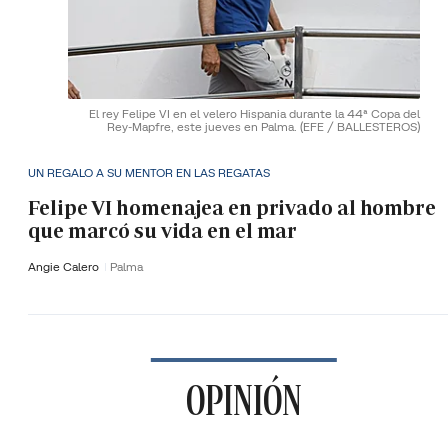
El rey Felipe VI en el velero Hispania durante la 44ª Copa del
Rey-Mapfre, este jueves en Palma.
(EFE / BALLESTEROS)
UN REGALO A SU MENTOR EN LAS REGATAS
Felipe VI homenajea en privado al hombre
que marcó su vida en el mar
Angie Calero
Palma
OPINIÓN