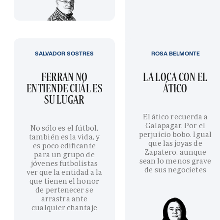
SALVADOR SOSTRES
ROSA BELMONTE
FERRAN NO
LA LOCA CON EL
ENTIENDE CUÁL ES
ÁTICO
SU LUGAR
El ático recuerda a
Galapagar. Por el
No sólo es el fútbol,
perjuicio bobo. Igual
también es la vida, y
que las joyas de
es poco edificante
Zapatero, aunque
para un grupo de
sean lo menos grave
jóvenes futbolistas
de sus negocietes
ver que la entidad a la
que tienen el honor
de pertenecer se
arrastra ante
cualquier chantaje