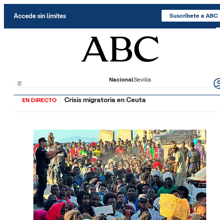
Saltar al contenido
Accede sin límites
Suscríbete a ABC
Nacional
Sevilla
Crisis migratoria en Ceuta
EN DIRECTO