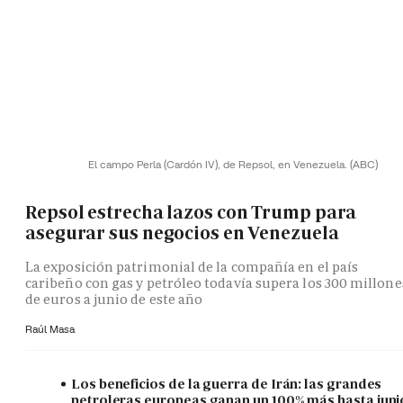
El campo Perla (Cardón IV), de Repsol, en Venezuela.
(ABC)
Repsol estrecha lazos con Trump para
asegurar sus negocios en Venezuela
La exposición patrimonial de la compañía en el país
caribeño con gas y petróleo todavía supera los 300 millone
de euros a junio de este año
Raúl Masa
Los beneficios de la guerra de Irán: las grandes
petroleras europeas ganan un 100% más hasta juni