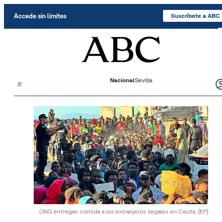
Saltar al contenido
Accede sin límites
Suscríbete a ABC
Nacional
Sevilla
ONG entregan comida a los extranjeros ilegales en Ceuta.
(EP)