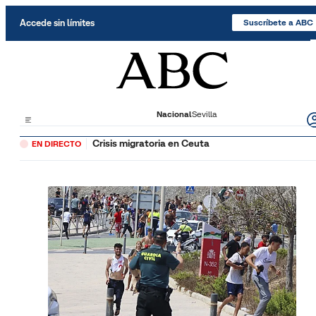
Saltar al contenido
Accede sin límites
Suscríbete a ABC
Nacional
Sevilla
Crisis migratoria en Ceuta
EN DIRECTO