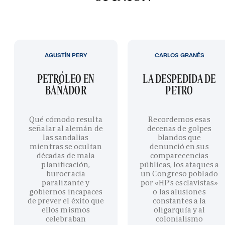
AGUSTÍN PERY
CARLOS GRANÉS
PETRÓLEO EN
LA DESPEDIDA DE
BAÑADOR
PETRO
Qué cómodo resulta
Recordemos esas
señalar al alemán de
decenas de golpes
las sandalias
blandos que
mientras se ocultan
denunció en sus
décadas de mala
comparecencias
planificación,
públicas, los ataques a
burocracia
un Congreso poblado
paralizante y
por «HP’s esclavistas»
gobiernos incapaces
o las alusiones
de prever el éxito que
constantes a la
ellos mismos
oligarquía y al
celebraban
colonialismo