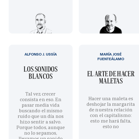
ALFONSO J. USSÍA
MARÍA JOSÉ
FUENTEÁLAMO
LOS SONIDOS
EL ARTE DE HACER
BLANCOS
MALETAS
Tal vez crecer
Hacer una maleta es
consista en eso. En
deshojar la margarita
pasar media vida
de nuestra relación
buscando el mismo
con el capitalismo:
ruido que un día nos
esto me hará falta,
hizo sentir a salvo.
esto no
Porque todos, aunque
no lo sepamos,
llevamos un sonido