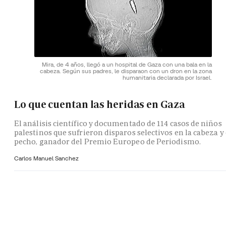
Mira, de 4 años, llegó a un hospital de Gaza con una bala en la
cabeza. Según sus padres, le disparaon con un dron en la zona
humanitaria declarada por Israel.
Lo que cuentan las heridas en Gaza
El análisis científico y documentado de 114 casos de niños
palestinos que sufrieron disparos selectivos en la cabeza y 
pecho, ganador del Premio Europeo de Periodismo.
Carlos Manuel Sanchez