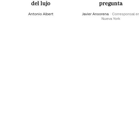
del lujo
pregunta
Antonio Albert
Javier Ansorena
Corresponsal e
Nueva York