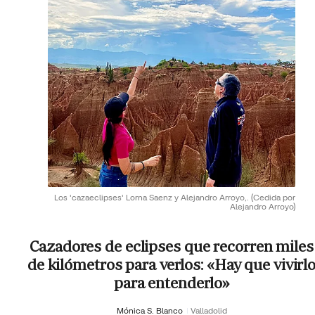
Los 'cazaeclipses' Lorna Saenz y Alejandro Arroyo,.
(Cedida por
Alejandro Arroyo)
Cazadores de eclipses que recorren miles
de kilómetros para verlos: «Hay que vivirl
para entenderlo»
Mónica S. Blanco
Valladolid