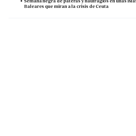
Semana negra de pateras y naufragios en unas isla
Baleares que miran a la crisis de Ceuta