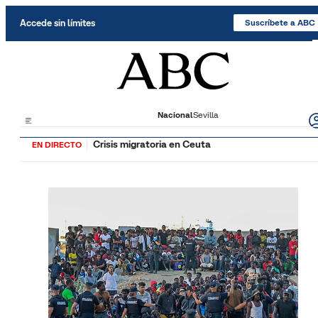
Saltar al contenido
Accede sin límites
Suscríbete a ABC
Nacional
Sevilla
Crisis migratoria en Ceuta
EN DIRECTO