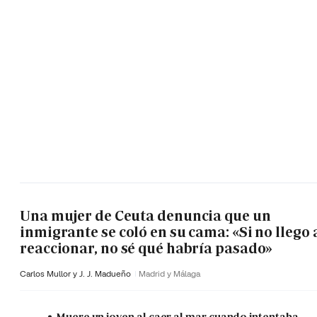
Una mujer de Ceuta denuncia que un
inmigrante se coló en su cama: «Si no llego 
reaccionar, no sé qué habría pasado»
Carlos Mullor y J. J. Madueño
Madrid y Málaga
Muere un joven al caer al mar cuando intentaba