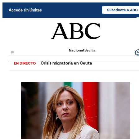
Saltar al contenido
Accede sin límites
Suscríbete a ABC
Nacional
Sevilla
Crisis migratoria en Ceuta
EN DIRECTO