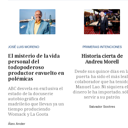
JOSÉ LUIS MORENO
PRIMERAS INTENCIONES
El misterio de la vida
Historia cierta de
personal del
Andreu Morell
todopoderoso
Desde sus quince días en l
productor envuelto en
puerta ha sido el más lea
polémicas
colaborador que ha tenid
Manuel Lao. Ni siquiera e
ABC desvela en exclusiva el
dinero le ha importado, só
estado de la docuserie
servir a su patrón
autobiográfica del
madrileño que llevan ya un
Salvador Sostres
tiempo produciendo
Womack y La Goota
Álex Ander