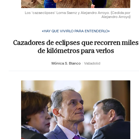
Los 'cazaeclipses' Lorna Saenz y Alejandro Arroyo.
(Cedida por
Alejandro Arroyo)
«HAY QUE VIVIRLO PARA ENTENDERLO»
Cazadores de eclipses que recorren miles
de kilómetros para verlos
Mónica S. Blanco
Valladolid