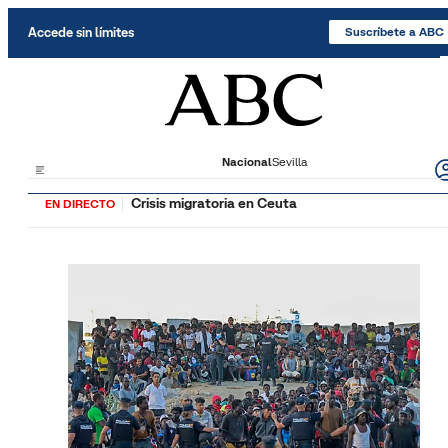
Saltar al contenido
Accede sin límites
Suscríbete a ABC
Nacional
Sevilla
Crisis migratoria en Ceuta
EN DIRECTO