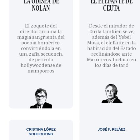
'LA ODISEA' DE
EL ELEFANTE DE
NOLAN
CEUTA
El zoquete del
Desde el mirador de
director arruina la
Tarifa también se ve,
magia sangrienta del
además del Yebel
poema homérico,
Musa, el elefante en la
convirtiéndola en
habitación del Estado
una zafia secuencia
reclinándose ante
de película
Marruecos. Incluso en
hollywoodense de
los días de taró
mamporros
CRISTINA LÓPEZ
JOSÉ F. PELÁEZ
SCHLICHTING