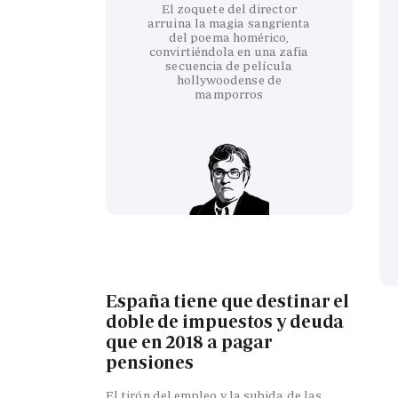
El zoquete del director
arruina la magia sangrienta
del poema homérico,
convirtiéndola en una zafia
secuencia de película
hollywoodense de
mamporros
España tiene que destinar el
doble de impuestos y deuda
que en 2018 a pagar
pensiones
El tirón del empleo y la subida de las