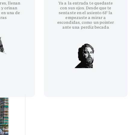
res, llenan
Ya a la entrada te quedaste
 y orinan
con sus ojos. Desde que te
 en una de
sentaste en el asiento 6F la
eras
empezaste a mirar a
escondidas, como un pointer
ante una perdiz becada