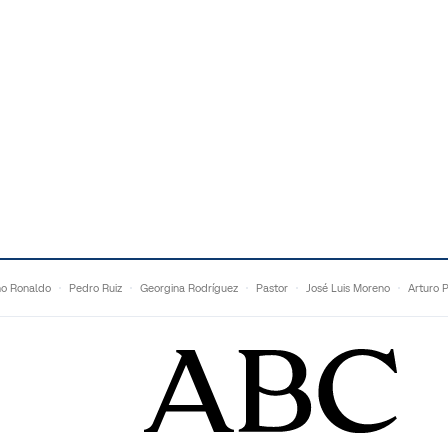
no Ronaldo
Pedro Ruiz
Georgina Rodríguez
Pastor
José Luis Moreno
Arturo 
Topuria