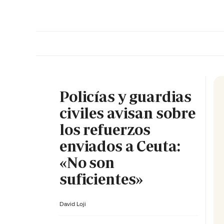
PORTADA
OPINIÓN
ESPAÑA
MADRID
INTE
Policías y guardias
civiles avisan sobre
los refuerzos
enviados a Ceuta:
«No son
suficientes»
David Loji