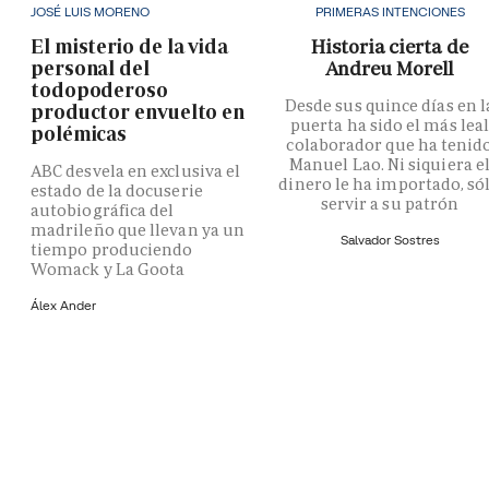
JOSÉ LUIS MORENO
PRIMERAS INTENCIONES
El misterio de la vida
Historia cierta de
personal del
Andreu Morell
todopoderoso
Desde sus quince días en l
productor envuelto en
puerta ha sido el más lea
polémicas
colaborador que ha tenid
Manuel Lao. Ni siquiera e
ABC desvela en exclusiva el
dinero le ha importado, só
estado de la docuserie
servir a su patrón
autobiográfica del
madrileño que llevan ya un
Salvador Sostres
tiempo produciendo
Womack y La Goota
Álex Ander