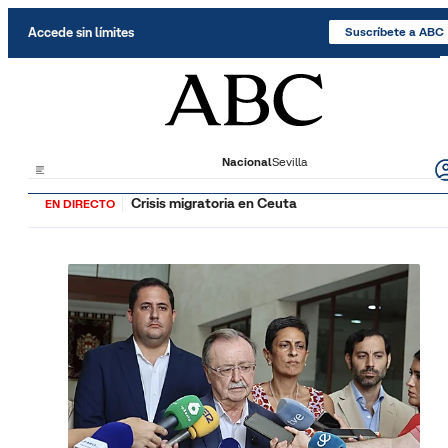
Saltar al contenido
Accede sin límites
Suscríbete a ABC
Nacional
Sevilla
Crisis migratoria en Ceuta
EN DIRECTO