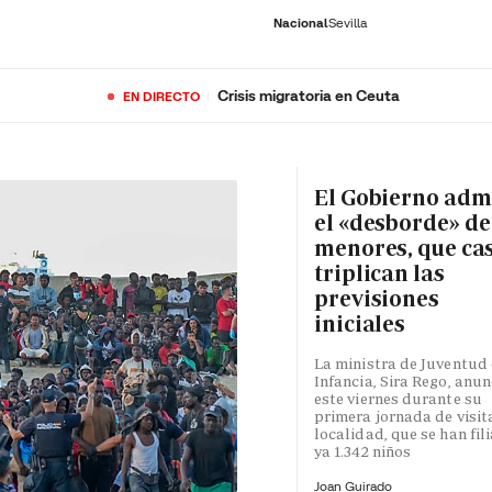
Nacional
Sevilla
Crisis migratoria en Ceuta
EN DIRECTO
RNACIONAL
ECONOMÍA
DEPORTES
SOCIEDAD
CULTURA
GENTE
PLAY
HISTORIA
ÚLTI
El Gobierno adm
el «desborde» de
menores, que ca
triplican las
previsiones
iniciales
La ministra de Juventud 
Infancia, Sira Rego, anun
este viernes durante su
primera jornada de visita
localidad, que se han fil
ya 1.342 niños
Joan Guirado