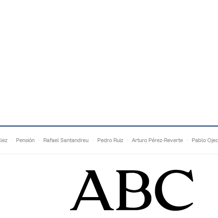
lez
Pensión
Rafael Santandreu
Pedro Ruiz
Arturo Pérez-Reverte
Pablo Oje