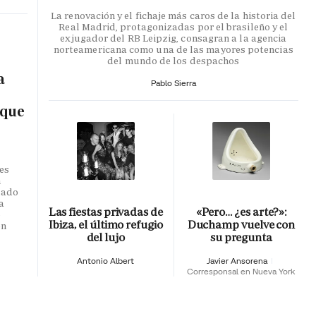
La renovación y el fichaje más caros de la historia del
Real Madrid, protagonizadas por el brasileño y el
exjugador del RB Leipzig, consagran a la agencia
norteamericana como una de las mayores potencias
del mundo de los despachos
a
Pablo Sierra
 que
es
n
dado
a
Las fiestas privadas de
«Pero… ¿es arte?»:
o
Ibiza, el último refugio
Duchamp vuelve con
en
del lujo
su pregunta
Antonio Albert
Javier Ansorena
Corresponsal en Nueva York