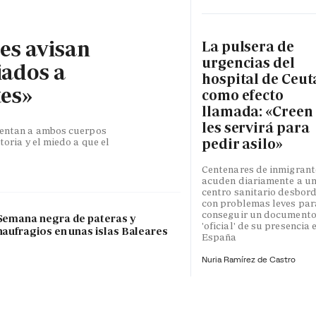
les avisan
La pulsera de
urgencias del
iados a
hospital de Ceut
tes»
como efecto
llamada: «Creen
les servirá para
esentan a ambos cuerpos
pedir asilo»
toria y el miedo a que el
Centenares de inmigrant
acuden diariamente a u
centro sanitario desbor
con problemas leves par
conseguir un document
Semana negra de pateras y
'oficial' de su presencia 
naufragios en unas islas Baleares
España
Nuria Ramírez de Castro