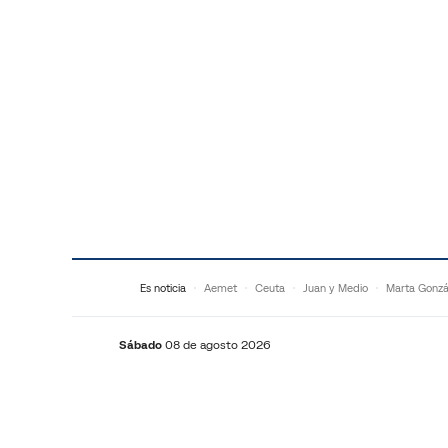
Saltar al contenido
Es noticia
Aemet
Ceuta
Juan y Medio
Marta Gonzá
Sábado
08 de agosto 2026