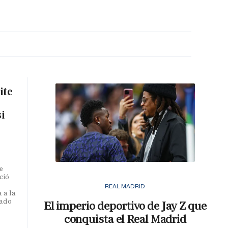
MA HORA
ite
si
e
ció
REAL MADRID
 a la
iado
El imperio deportivo de Jay Z que
conquista el Real Madrid