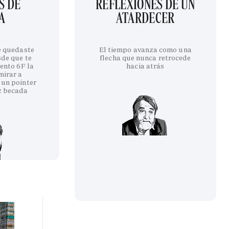
S DE
REFLEXIONES DE UN
A
ATARDECER
te quedaste
El tiempo avanza como una
sde que te
flecha que nunca retrocede
iento 6F la
hacia atrás
mirar a
 un pointer
z becada