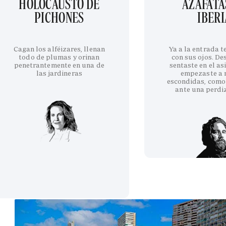
HOLOCAUSTO DE
AZAFATA
PICHONES
IBERI
Cagan los alféizares, llenan
Ya a la entrada 
todo de plumas y orinan
con sus ojos. De
penetrantemente en una de
sentaste en el as
las jardineras
empezaste a 
escondidas, como
ante una perdi