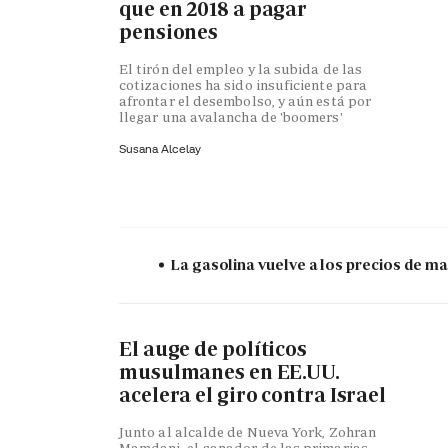
que en 2018 a pagar
pensiones
El tirón del empleo y la subida de las
cotizaciones ha sido insuficiente para
afrontar el desembolso, y aún está por
llegar una avalancha de 'boomers'
Susana Alcelay
La gasolina vuelve a los precios de mar
El auge de políticos
musulmanes en EE.UU.
acelera el giro contra Israel
Junto al alcalde de Nueva York, Zohran
Mamdani, el ganador de las primarias