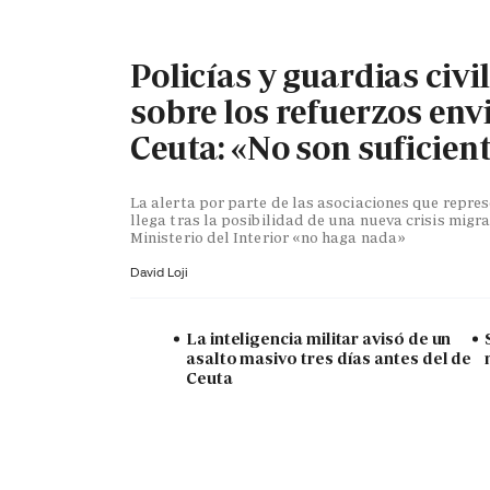
Policías y guardias civi
sobre los refuerzos env
Ceuta: «No son suficien
La alerta por parte de las asociaciones que repr
llega tras la posibilidad de una nueva crisis migra
Ministerio del Interior «no haga nada»
David Loji
La inteligencia militar avisó de un
asalto masivo tres días antes del de
Ceuta