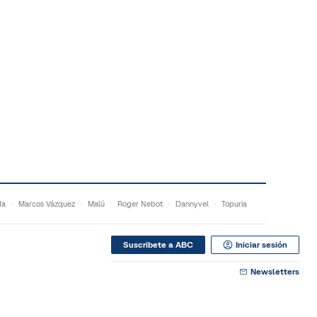
da
Marcos Vázquez
Malú
Roger Nebot
Dannyvel
Topuria
Suscribete a ABC
Iniciar sesión
Newsletters