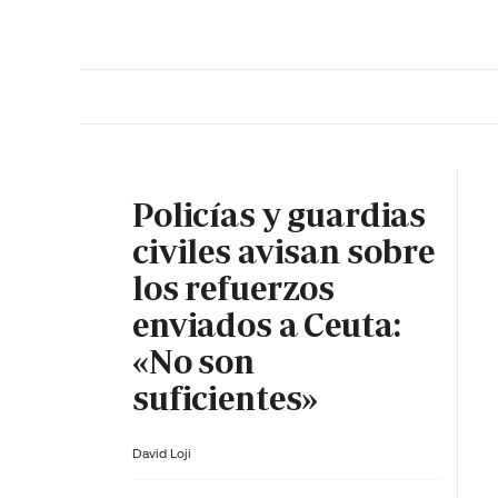
PORTADA
OPINIÓN
ESPAÑA
MADRID
INTE
Policías y guardias
civiles avisan sobre
los refuerzos
enviados a Ceuta:
«No son
suficientes»
David Loji