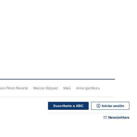
turo Pérez-Reverte
Marcos Vázquez
Malú
Anne Igartiburu
Suscribete a ABC
Iniciar sesión
Newsletters