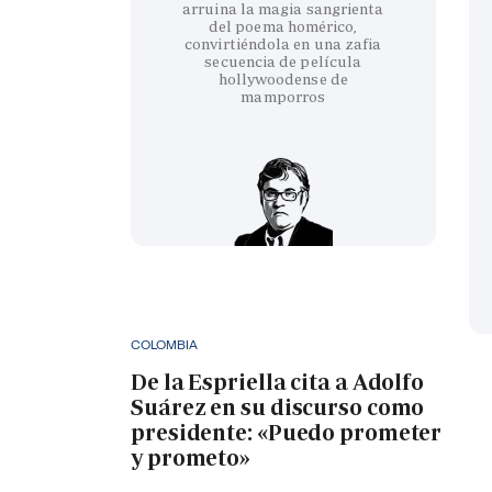
arruina la magia sangrienta
del poema homérico,
convirtiéndola en una zafia
secuencia de película
hollywoodense de
mamporros
COLOMBIA
De la Espriella cita a Adolfo
Suárez en su discurso como
presidente: «Puedo prometer
y prometo»