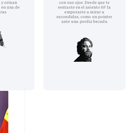
 y orinan
con sus ojos. Desde que te
 en una de
sentaste en el asiento 6F la
eras
empezaste a mirar a
escondidas, como un pointer
ante una perdiz becada