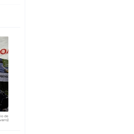
nio de
varro)