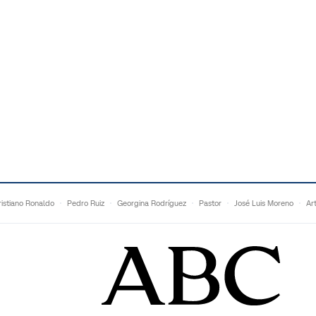
istiano Ronaldo
Pedro Ruiz
Georgina Rodríguez
Pastor
José Luis Moreno
Ar
Francesc Torralba
Topuria