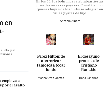
En los 60, los bohemios celebraban fiestas
privadas en casas payesas. Con el tiempo,
quienes huyen de los clubs se refugian en
villas y yates de lujo
co en
Antonio Albert
a-
lilla y el
ensiones
Perez Hilton: de
El desayuno
aterrorizar
proteico de
famosos a tocar
Cristiano
fondo
Ronaldo
Marina Ortiz Cortés
Borja Sánchez
 empieza a
s por el asalto