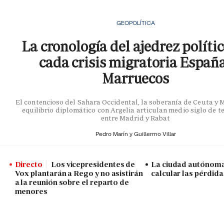
GEOPOLÍTICA
La cronología del ajedrez políti
cada crisis migratoria Españ
Marruecos
El contencioso del Sahara Occidental, la soberanía de Ceuta y Me
equilibrio diplomático con Argelia articulan medio siglo de t
entre Madrid y Rabat
Pedro Marín y
Guillermo Villar
Directo
Los vicepresidentes de
La ciudad autónoma
Vox plantarán a Rego y no asistirán
calcular las pérdida
a la reunión sobre el reparto de
menores