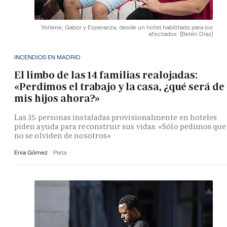
Yorlene, Gabor y Esperanza, desde un hotel habilitado para los
afectados.
(Belén Díaz)
INCENDIOS EN MADRID
El limbo de las 14 familias realojadas:
«Perdimos el trabajo y la casa, ¿qué será de
mis hijos ahora?»
Las 35 personas instaladas provisionalmente en hoteles
piden ayuda para reconstruir sus vidas: «Sólo pedimos que
no se olviden de nosotros»
Enia Gómez
Parla