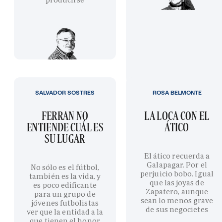
SALVADOR SOSTRES
ROSA BELMONTE
FERRAN NO
LA LOCA CON EL
ENTIENDE CUÁL ES
ÁTICO
SU LUGAR
El ático recuerda a
Galapagar. Por el
No sólo es el fútbol,
perjuicio bobo. Igual
también es la vida, y
que las joyas de
es poco edificante
Zapatero, aunque
para un grupo de
sean lo menos grave
jóvenes futbolistas
de sus negocietes
ver que la entidad a la
que tienen el honor