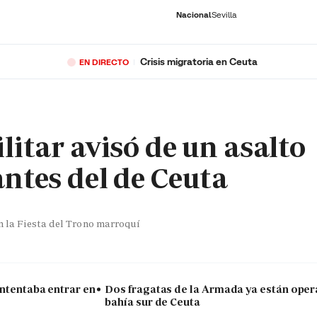
Nacional
Sevilla
Crisis migratoria en Ceuta
EN DIRECTO
RNACIONAL
ECONOMÍA
DEPORTES
SOCIEDAD
CULTURA
GENTE
PLAY
HISTORIA
ÚLTI
litar avisó de un asalto
antes del de Ceuta
on la Fiesta del Trono marroquí
intentaba entrar en
Dos fragatas de la Armada ya están oper
bahía sur de Ceuta