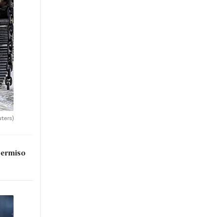
uters)
permiso