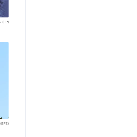
a.
(EP)
.
(EFE)