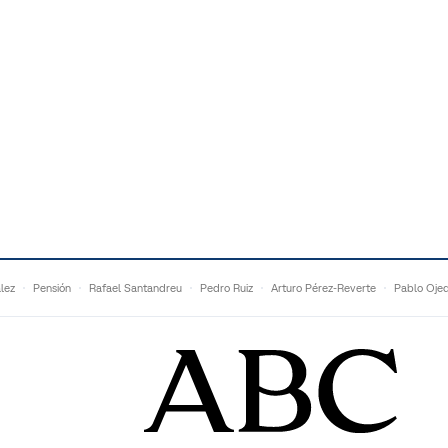
lez
Pensión
Rafael Santandreu
Pedro Ruiz
Arturo Pérez-Reverte
Pablo Oje