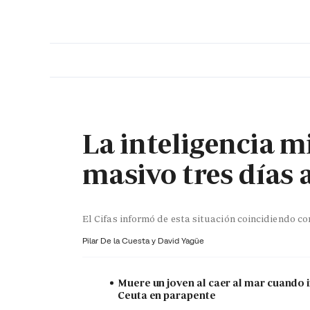
PORTADA
OPINIÓN
ESPAÑA
MADRID
INTE
La inteligencia mi
masivo tres días 
El Cifas informó de esta situación coincidiendo c
Pilar De la Cuesta y
David Yagüe
Muere un joven al caer al mar cuando 
Ceuta en parapente