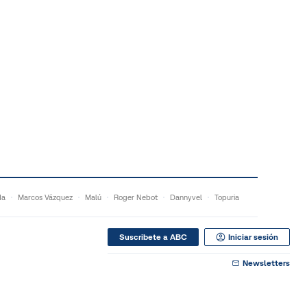
da
Marcos Vázquez
Malú
Roger Nebot
Dannyvel
Topuria
Suscribete a ABC
Iniciar sesión
Newsletters