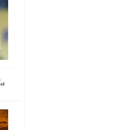
a
del