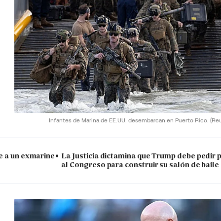
Infantes de Marina de EE.UU. desembarcan en Puerto Rico.
(Re
e a un exmarine
La Justicia dictamina que Trump debe pedir 
al Congreso para construir su salón de baile