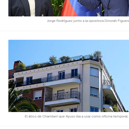
Jorge Rodríguez junto a la opositora Dinorah Figuer
El ático de Chamberí que Ayuso iba a usar como oficina temporal