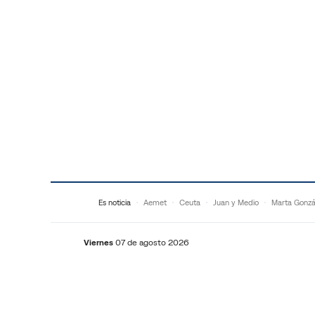
Saltar al contenido
Es noticia
Aemet
Ceuta
Juan y Medio
Marta Gonzá
Viernes
07 de agosto 2026