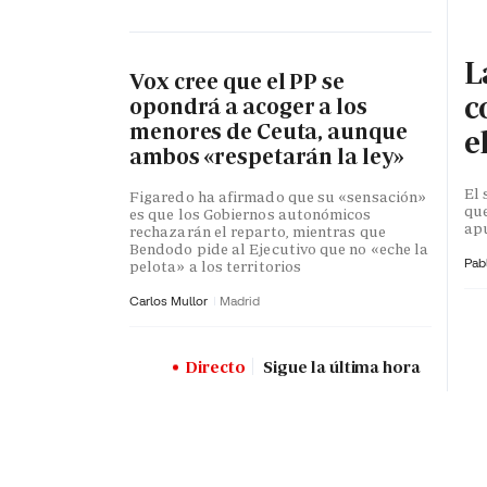
L
Vox cree que el PP se
c
opondrá a acoger a los
menores de Ceuta, aunque
e
ambos «respetarán la ley»
El 
Figaredo ha afirmado que su «sensación»
que
es que los Gobiernos autonómicos
apu
rechazarán el reparto, mientras que
Bendodo pide al Ejecutivo que no «eche la
Pab
pelota» a los territorios
Carlos Mullor
Madrid
Directo
Sigue la última hora