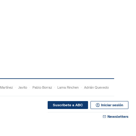
 Martínez
Javito
Pablo Borraz
Lama Rinchen
Adrián Quevedo
Suscribete a ABC
Iniciar sesión
Newsletters