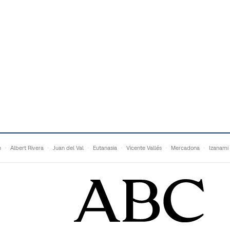
n
Albert Rivera
Juan del Val
Eutanasia
Vicente Vallés
Mercadona
Izanami
Ganaderos
Matteo Grandi