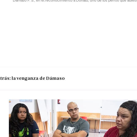
Dámaso F. S., en el reconocimiento a Donald, uno de los perros que adies
 atrás: la venganza de Dámaso