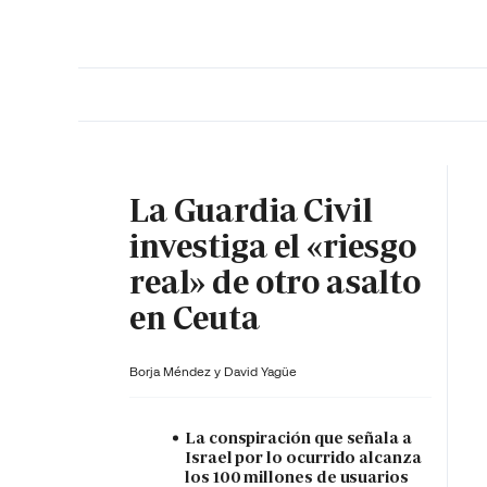
PORTADA
OPINIÓN
ESPAÑA
MADRID
INTE
La Guardia Civil
investiga el «riesgo
real» de otro asalto
en Ceuta
Borja Méndez y
David Yagüe
La conspiración que señala a
Israel por lo ocurrido alcanza
los 100 millones de usuarios