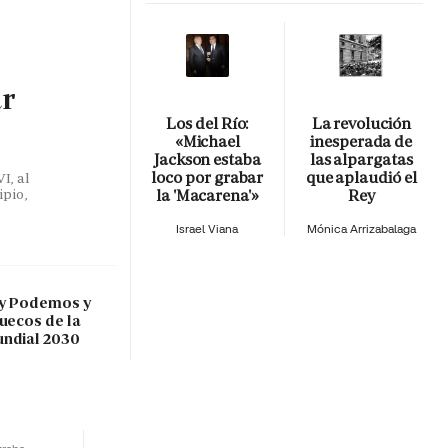
ar
Los del Río:
La revolución
«Michael
inesperada de
Jackson estaba
las alpargatas
loco por grabar
que aplaudió el
I, al
la 'Macarena'»
Rey
ipio,
Israel Viana
Mónica Arrizabalaga
 y Podemos y
ruecos de la
undial 2030