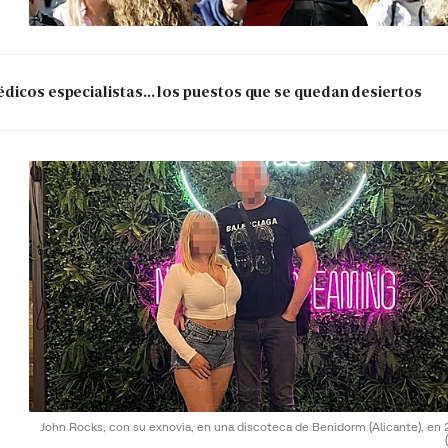
dicos especialistas... los puestos que se quedan desiertos
John Rocks, con su exnovia, en una discoteca de Benidorm (Alicante), en 