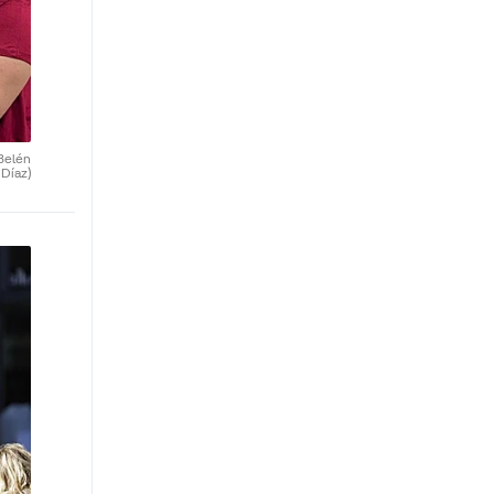
Belén
Díaz)