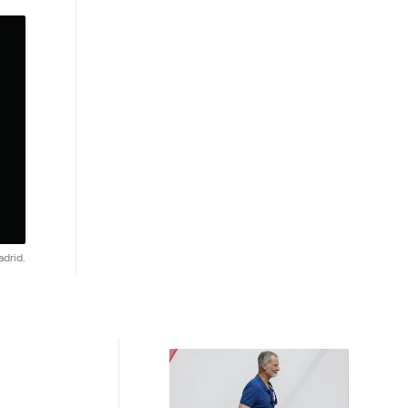
drid.