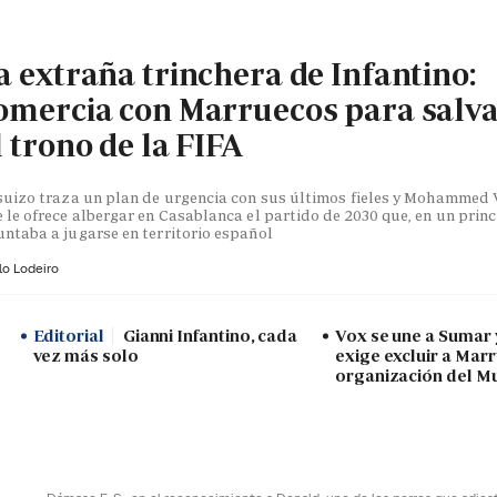
a extraña trinchera de Infantino:
omercia con Marruecos para salv
l trono de la FIFA
suizo traza un plan de urgencia con sus últimos fieles y Mohammed V
 le ofrece albergar en Casablanca el partido de 2030 que, en un princ
ntaba a jugarse en territorio español
lo Lodeiro
Editorial
Gianni Infantino, cada
Vox se une a Sumar
vez más solo
exige excluir a Mar
organización del M