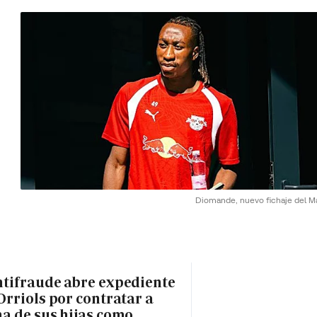
Diomande, nuevo fichaje del Ma
tifraude abre expediente
Orriols por contratar a
a de sus hijas como