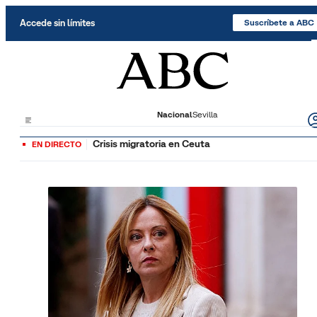
Saltar al contenido
Accede sin límites
Suscríbete a ABC
Nacional
Sevilla
Crisis migratoria en Ceuta
EN DIRECTO