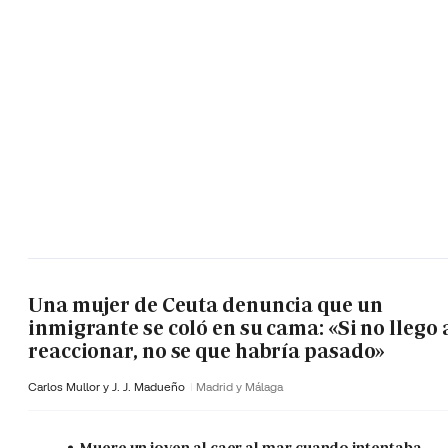
Una mujer de Ceuta denuncia que un
inmigrante se coló en su cama: «Si no llego 
reaccionar, no se que habría pasado»
Carlos Mullor y J. J. Madueño
Madrid y Málaga
Muere un joven al caer al mar cuando intentaba