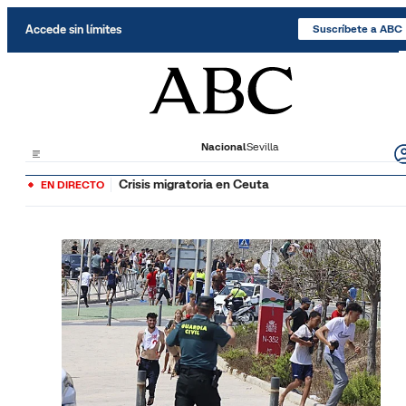
Saltar al contenido
Accede sin límites
Suscríbete a ABC
Nacional
Sevilla
Crisis migratoria en Ceuta
EN DIRECTO