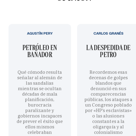
AGUSTÍN PERY
CARLOS GRANÉS
PETRÓLEO EN
LA DESPEDIDA DE
BAÑADOR
PETRO
Qué cómodo resulta
Recordemos esas
señalar al alemán de
decenas de golpes
las sandalias
blandos que
mientras se ocultan
denunció en sus
décadas de mala
comparecencias
planificación,
públicas, los ataques a
burocracia
un Congreso poblado
paralizante y
por «HP’s esclavistas»
gobiernos incapaces
o las alusiones
de prever el éxito que
constantes a la
ellos mismos
oligarquía y al
celebraban
colonialismo