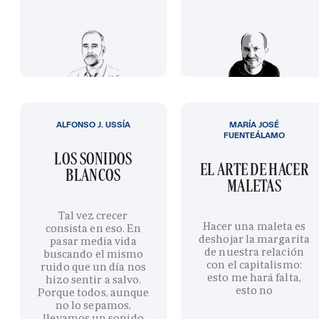
ALFONSO J. USSÍA
MARÍA JOSÉ
FUENTEÁLAMO
LOS SONIDOS
EL ARTE DE HACER
BLANCOS
MALETAS
Tal vez crecer
Hacer una maleta es
consista en eso. En
deshojar la margarita
pasar media vida
de nuestra relación
buscando el mismo
con el capitalismo:
ruido que un día nos
esto me hará falta,
hizo sentir a salvo.
esto no
Porque todos, aunque
no lo sepamos,
llevamos un sonido