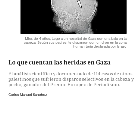
Mira, de 4 años, llegó a un hospital de Gaza con una bala en la
cabeza. Según sus padres, le disparaon con un dron en la zona
humanitaria declarada por Israel.
Lo que cuentan las heridas en Gaza
El análisis científico y documentado de 114 casos de niños
palestinos que sufrieron disparos selectivos en la cabeza y 
pecho, ganador del Premio Europeo de Periodismo.
Carlos Manuel Sanchez